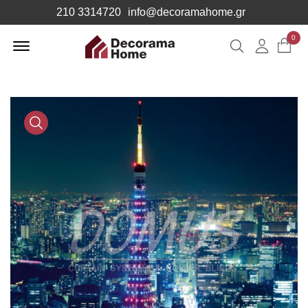
210 3314720
info@decoramahome.gr
Offcanvas
0
Αναζήτηση
Λογιαρ
Menu
Open
Media
Gallery