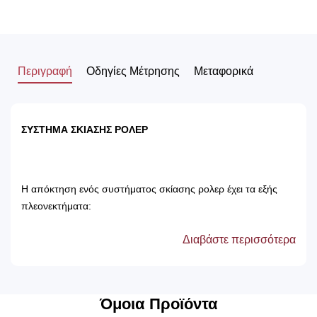
Περιγραφή
Οδηγίες Μέτρησης
Μεταφορικά
ΣΥΣΤΗΜΑ ΣΚΙΑΣΗΣ ΡΟΛΕΡ
Η απόκτηση ενός συστήματος σκίασης ρολερ έχει τα εξής
πλεονεκτήματα:
Διαβάστε περισσότερα
Αποτρέπει τις ακτίνες του ηλίου, με αποτέλεσμα
την προστασία των επίπλων του δωματίου.
Δεν χρειάζονται πλύσιμο, καθώς καθαρίζονται
μόνο με ένα ελαφρός νωπό βέτεξ ή με
Όμοια Προϊόντα
ατμοκαθαριστή.