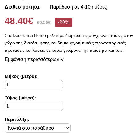
Διαθεσιμότητα:
Παράδοση σε 4-10 ημέρες
48.40€
-20%
60.50€
Στο Decorama Home μελετάμε διαρκώς τις σύγχρονες τάσεις στον
χώρο της διακόσμησης και δημιουργούμε νέες πρωτοποριακές
προτάσεις και λύσεις με κύριο γνώμονα την ποιότητα και το
ασύγκριτο design, προκειμένου να είμαστε πάντοτε σε θέση να
Εμφάνιση περισσότερων
ικανοποιήσουμε τις δικές σας ανάγκες και επιθυμίες.
Η συλλογή μας ανανεώνεται ριζικά κάθε σεζόν και εμπλουτίζεται με
Mήκος (μέτρα):
φρέσκες ιδέες διακόσμησης, που ικανοποιούν ακόμη και τους πιο
απαιτητικούς!
Στο Decorama Home έχουμε ως στόχο να χαρίσουμε χρώμα και
Ύψος (μέτρα):
ασύγκριτο στυλ στο προσωπικό σας χώρο και να τον αναδείξουμε
με τον πιο όμορφο τρόπο!
Περιτύλιξη: