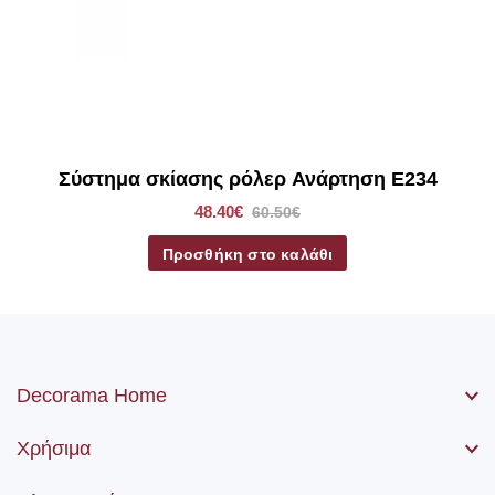
*Στα ρόλερ σκίασης συμπεριλαμβάνετε το ύφασμα, ο
μηχανισμός, η αλυσίδα (χειριστήριο) καθώς βίδες και ούπα.
Σύστημα σκίασης ρόλερ Ανάρτηση E234
48.40€
60.50€
Προσθήκη στο καλάθι
Decorama Home
Χρήσιμα