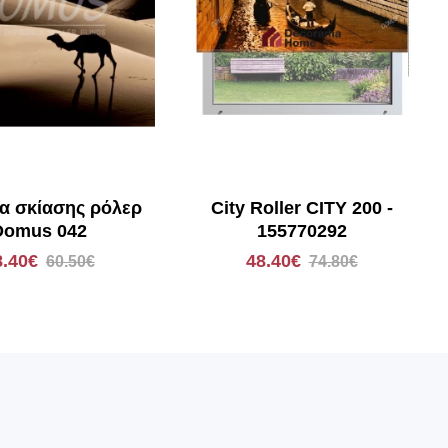
α σκίασης ρόλερ
City Roller CITY 200 -
Domus 042
155770292
8.40€
48.40€
60.50€
74.80€