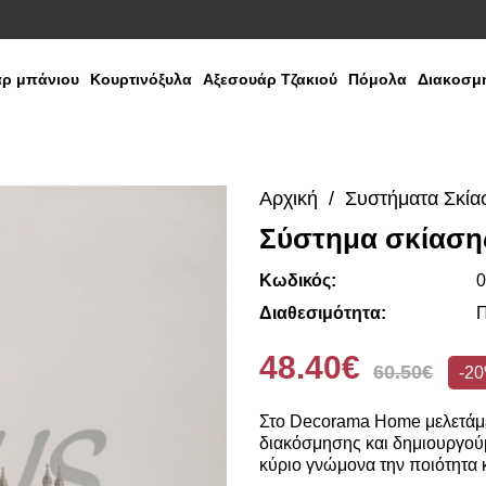
ρ μπάνιου
Κουρτινόξυλα
Αξεσουάρ Τζακιού
Πόμολα
Διακοσμη
Αρχική
Συστήματα Σκία
Σύστημα σκίαση
Κωδικός:
0
Διαθεσιμότητα:
Π
48.40€
60.50€
-2
Στο Decorama Home μελετάμε
διακόσμησης και δημιουργούμ
κύριο γνώμονα την ποιότητα κ