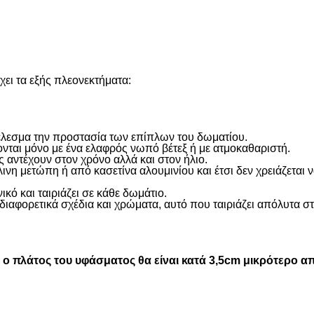
ει τα εξής πλεονεκτήματα:
οτέλεσμα την προστασία των επίπλων του δωματίου.
ονται μόνο με ένα ελαφρός νωπό βέτεξ ή με ατμοκαθαριστή.
 αντέχουν στον χρόνο αλλά και στον ήλιο.
η μετώπη ή από κασετίνα αλουμινίου και έτσι δεν χρειάζεται
ικό και ταιριάζει σε κάθε δωμάτιο.
διαφορετικά σχέδια και χρώματα, αυτό που ταιριάζει απόλυτα σ
 πλάτος του υφάσματος θα είναι κατά 3,5cm μικρότερο απ