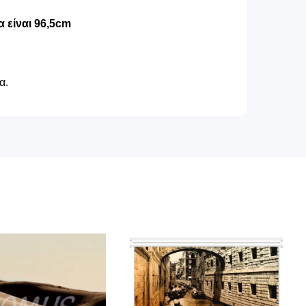
 είναι 96,5cm
α.