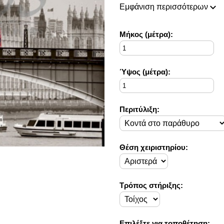
πάντοτε σε θέση να ικανοποιή
Εμφάνιση περισσότερων
Η συλλογή μας ανανεώνεται ρι
ιδέες διακόσμησης, που ικανο
Στο Decorama Home έχουμε ω
Mήκος (μέτρα):
στο προσωπικό σας χώρο και 
Ύψος (μέτρα):
Περιτύλιξη:
Θέση χειριστηρίου:
Τρόπος στήριξης:
Επιλέξτε για τοποθέτηση: