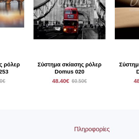
ς ρόλερ
Σύστημα σκίασης ρόλερ
Σύστημ
253
Domus 020
48.40€
4
50€
60.50€
Πληροφορίες