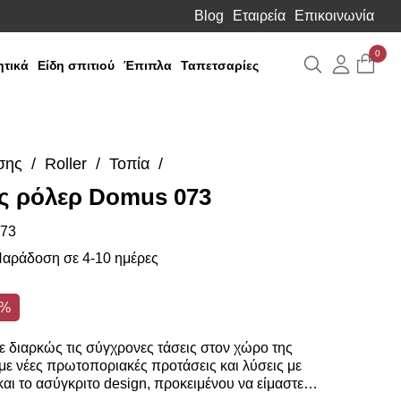
Blog
Εταιρεία
Επικοινωνία
0
Αναζήτηση
Λογιαρ
τικά
Είδη σπιτιού
Έπιπλα
Ταπετσαρίες
σης
Roller
Τοπία
ς ρόλερ Domus 073
73
αράδοση σε 4-10 ημέρες
0%
 διαρκώς τις σύγχρονες τάσεις στον χώρο της
ε νέες πρωτοποριακές προτάσεις και λύσεις με
αι το ασύγκριτο design, προκειμένου να είμαστε