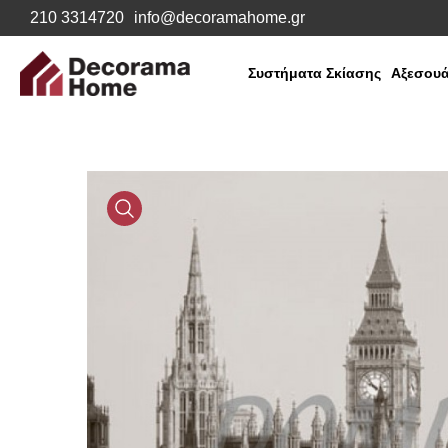
210 3314720
info@decoramahome.gr
Συστήματα Σκίασης
Αξεσουά
Media
Gallery