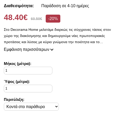
Διαθεσιμότητα:
Παράδοση σε 4-10 ημέρες
48.40€
-20%
60.50€
Στο Decorama Home μελετάμε διαρκώς τις σύγχρονες τάσεις στον
χώρο της διακόσμησης και δημιουργούμε νέες πρωτοποριακές
προτάσεις και λύσεις με κύριο γνώμονα την ποιότητα και το
ασύγκριτο design, προκειμένου να είμαστε πάντοτε σε θέση να
Εμφάνιση περισσότερων
ικανοποιήσουμε τις δικές σας ανάγκες και επιθυμίες.
Η συλλογή μας ανανεώνεται ριζικά κάθε σεζόν και εμπλουτίζεται με
Mήκος (μέτρα):
φρέσκες ιδέες διακόσμησης, που ικανοποιούν ακόμη και τους πιο
απαιτητικούς!
Στο Decorama Home έχουμε ως στόχο να χαρίσουμε χρώμα και
Ύψος (μέτρα):
ασύγκριτο στυλ στο προσωπικό σας χώρο και να τον αναδείξουμε
με τον πιο όμορφο τρόπο!
Περιτύλιξη: