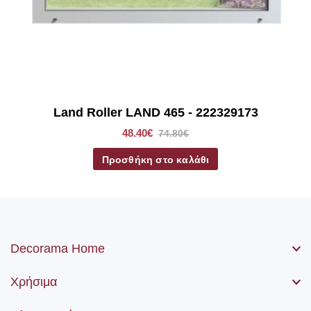
*Στα ρόλερ σκίασης συμπεριλαμβάνετε το ύφασμα, ο
μηχανισμός, η αλυσίδα (χειριστήριο) καθώς βίδες και ούπα.
Land Roller LAND 465 - 222329173
48.40€
74.80€
Προσθήκη στο καλάθι
Decorama Home
Χρήσιμα