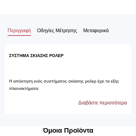
Περιγραφή
Οδηγίες Μέτρησης
Μεταφορικά
ΣΥΣΤΗΜΑ ΣΚΙΑΣΗΣ ΡΟΛΕΡ
Η απόκτηση ενός συστήματος σκίασης ρολερ έχει τα εξής
πλεονεκτήματα:
Διαβάστε περισσότερα
Αποτρέπει τις ακτίνες του ηλίου, με αποτέλεσμα
την προστασία των επίπλων του δωματίου.
Δεν χρειάζονται πλύσιμο, καθώς καθαρίζονται
μόνο με ένα ελαφρός νωπό βέτεξ ή με
Όμοια Προϊόντα
ατμοκαθαριστή.