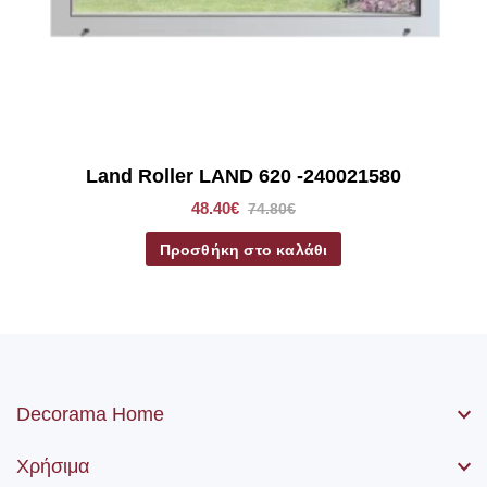
*Στα ρόλερ σκίασης συμπεριλαμβάνετε το ύφασμα, ο
μηχανισμός, η αλυσίδα (χειριστήριο) καθώς βίδες και ούπα.
Land Roller LAND 620 -240021580
48.40€
74.80€
Προσθήκη στο καλάθι
Decorama Home
Χρήσιμα