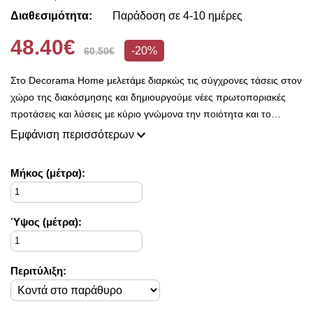
Διαθεσιμότητα:
Παράδοση σε 4-10 ημέρες
48.40€
-20%
60.50€
Στο Decorama Home μελετάμε διαρκώς τις σύγχρονες τάσεις στον
χώρο της διακόσμησης και δημιουργούμε νέες πρωτοποριακές
προτάσεις και λύσεις με κύριο γνώμονα την ποιότητα και το
ασύγκριτο design, προκειμένου να είμαστε πάντοτε σε θέση να
Εμφάνιση περισσότερων
ικανοποιήσουμε τις δικές σας ανάγκες και επιθυμίες.
Η συλλογή μας ανανεώνεται ριζικά κάθε σεζόν και εμπλουτίζεται με
Mήκος (μέτρα):
φρέσκες ιδέες διακόσμησης, που ικανοποιούν ακόμη και τους πιο
απαιτητικούς!
Στο Decorama Home έχουμε ως στόχο να χαρίσουμε χρώμα και
Ύψος (μέτρα):
ασύγκριτο στυλ στο προσωπικό σας χώρο και να τον αναδείξουμε
με τον πιο όμορφο τρόπο!
Περιτύλιξη: