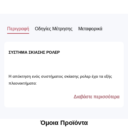
Περιγραφή
Οδηγίες Μέτρησης
Μεταφορικά
ΣΥΣΤΗΜΑ ΣΚΙΑΣΗΣ ΡΟΛΕΡ
Η απόκτηση ενός συστήματος σκίασης ρολερ έχει τα εξής
πλεονεκτήματα:
Διαβάστε περισσότερα
Αποτρέπει τις ακτίνες του ηλίου, με αποτέλεσμα
την προστασία των επίπλων του δωματίου.
Δεν χρειάζονται πλύσιμο, καθώς καθαρίζονται
μόνο με ένα ελαφρός νωπό βέτεξ ή με
Όμοια Προϊόντα
ατμοκαθαριστή.