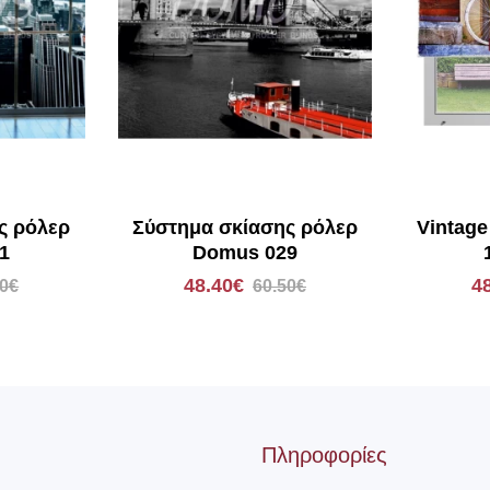
ς ρόλερ
Σύστημα σκίασης ρόλερ
Vintage
1
Domus 029
48.40€
4
50€
60.50€
Πληροφορίες