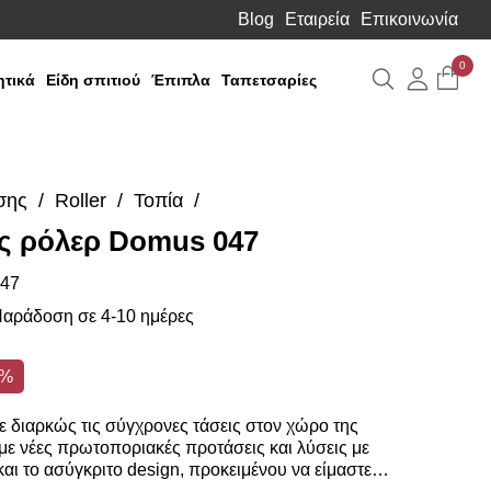
Blog
Εταιρεία
Επικοινωνία
0
Αναζήτηση
Λογιαρ
τικά
Είδη σπιτιού
Έπιπλα
Ταπετσαρίες
σης
Roller
Τοπία
ς ρόλερ Domus 047
47
αράδοση σε 4-10 ημέρες
0%
 διαρκώς τις σύγχρονες τάσεις στον χώρο της
ε νέες πρωτοποριακές προτάσεις και λύσεις με
αι το ασύγκριτο design, προκειμένου να είμαστε