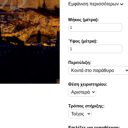
πάντοτε σε θέση να ικανοποιή
Εμφάνιση περισσότερων
Η συλλογή μας ανανεώνεται ρι
ιδέες διακόσμησης, που ικανο
Στο Decorama Home έχουμε ω
Mήκος (μέτρα):
στο προσωπικό σας χώρο και 
Ύψος (μέτρα):
Περιτύλιξη:
Θέση χειριστηρίου:
Τρόπος στήριξης:
Επιλέξτε για τοποθέτηση: