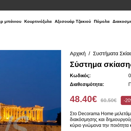
ρ μπάνιου
Κουρτινόξυλα
Αξεσουάρ Τζακιού
Πόμολα
Διακοσμη
Αρχική
Συστήματα Σκία
Σύστημα σκίαση
Κωδικός:
0
Διαθεσιμότητα:
Π
48.40€
60.50€
-2
Στο Decorama Home μελετάμε
διακόσμησης και δημιουργούμ
κύριο γνώμονα την ποιότητα κ