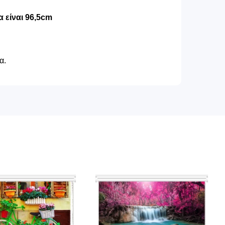
 είναι 96,5cm
α.