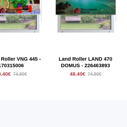
 Roller VNG 445 -
Land Roller LAND 470
170315006
DOMUS - 226463893
8.40€
48.40€
74.80€
74.80€