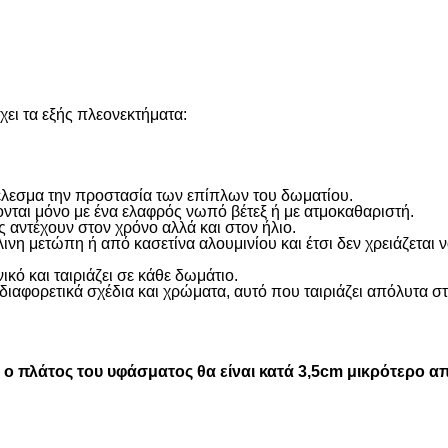
ει τα εξής πλεονεκτήματα:
οτέλεσμα την προστασία των επίπλων του δωματίου.
ονται μόνο με ένα ελαφρός νωπό βέτεξ ή με ατμοκαθαριστή.
 αντέχουν στον χρόνο αλλά και στον ήλιο.
η μετώπη ή από κασετίνα αλουμινίου και έτσι δεν χρειάζεται
ικό και ταιριάζει σε κάθε δωμάτιο.
διαφορετικά σχέδια και χρώματα, αυτό που ταιριάζει απόλυτα σ
 πλάτος του υφάσματος θα είναι κατά 3,5cm μικρότερο απ