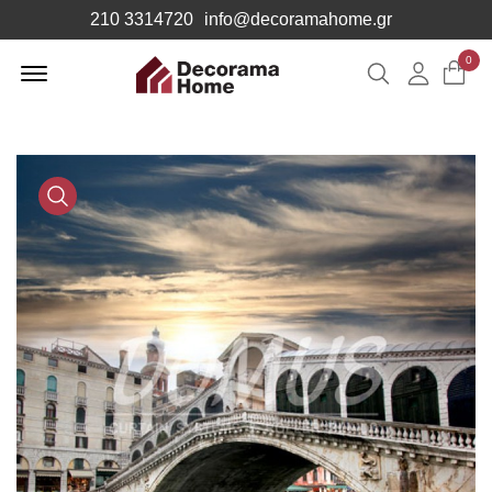
210 3314720
info@decoramahome.gr
Offcanvas
0
Αναζήτηση
Λογιαρ
Menu
Open
Media
Gallery