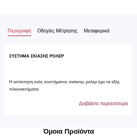
Περιγραφή
Οδηγίες Μέτρησης
Μεταφορικά
ΣΥΣΤΗΜΑ ΣΚΙΑΣΗΣ ΡΟΛΕΡ
Η απόκτηση ενός συστήματος σκίασης ρολερ έχει τα εξής
πλεονεκτήματα:
Διαβάστε περισσότερα
Αποτρέπει τις ακτίνες του ηλίου, με αποτέλεσμα
την προστασία των επίπλων του δωματίου.
Δεν χρειάζονται πλύσιμο, καθώς καθαρίζονται
μόνο με ένα ελαφρός νωπό βέτεξ ή με
Όμοια Προϊόντα
ατμοκαθαριστή.