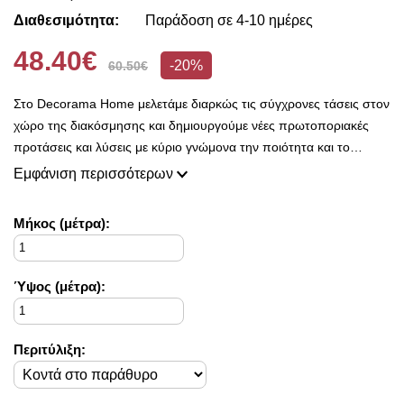
Διαθεσιμότητα:
Παράδοση σε 4-10 ημέρες
48.40€
-20%
60.50€
Στο Decorama Home μελετάμε διαρκώς τις σύγχρονες τάσεις στον
χώρο της διακόσμησης και δημιουργούμε νέες πρωτοποριακές
προτάσεις και λύσεις με κύριο γνώμονα την ποιότητα και το
ασύγκριτο design, προκειμένου να είμαστε πάντοτε σε θέση να
Εμφάνιση περισσότερων
ικανοποιήσουμε τις δικές σας ανάγκες και επιθυμίες.
Η συλλογή μας ανανεώνεται ριζικά κάθε σεζόν και εμπλουτίζεται με
Mήκος (μέτρα):
φρέσκες ιδέες διακόσμησης, που ικανοποιούν ακόμη και τους πιο
απαιτητικούς!
Στο Decorama Home έχουμε ως στόχο να χαρίσουμε χρώμα και
Ύψος (μέτρα):
ασύγκριτο στυλ στο προσωπικό σας χώρο και να τον αναδείξουμε
με τον πιο όμορφο τρόπο!
Περιτύλιξη: