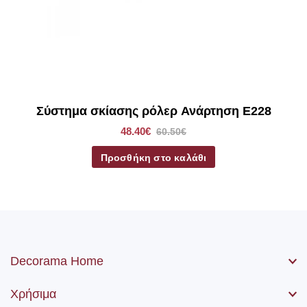
*Στα ρόλερ σκίασης συμπεριλαμβάνετε το ύφασμα, ο
μηχανισμός, η αλυσίδα (χειριστήριο) καθώς βίδες και ούπα.
Σύστημα σκίασης ρόλερ Ανάρτηση E228
48.40€
60.50€
Προσθήκη στο καλάθι
Decorama Home
Χρήσιμα