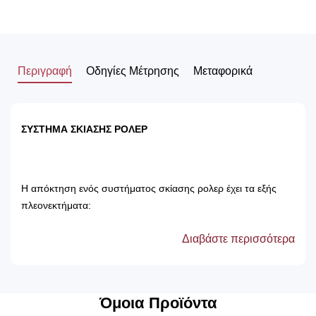
Περιγραφή
Οδηγίες Μέτρησης
Μεταφορικά
ΣΥΣΤΗΜΑ ΣΚΙΑΣΗΣ ΡΟΛΕΡ
Η απόκτηση ενός συστήματος σκίασης ρολερ έχει τα εξής
πλεονεκτήματα:
Διαβάστε περισσότερα
Αποτρέπει τις ακτίνες του ηλίου, με αποτέλεσμα
την προστασία των επίπλων του δωματίου.
Δεν χρειάζονται πλύσιμο, καθώς καθαρίζονται
μόνο με ένα ελαφρός νωπό βέτεξ ή με
Όμοια Προϊόντα
ατμοκαθαριστή.