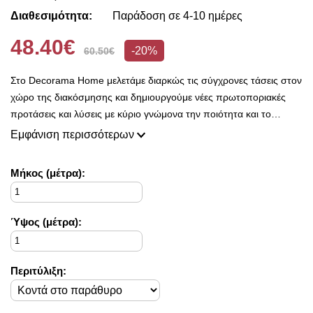
Διαθεσιμότητα:
Παράδοση σε 4-10 ημέρες
48.40€
-20%
60.50€
Στο Decorama Home μελετάμε διαρκώς τις σύγχρονες τάσεις στον
χώρο της διακόσμησης και δημιουργούμε νέες πρωτοποριακές
προτάσεις και λύσεις με κύριο γνώμονα την ποιότητα και το
ασύγκριτο design, προκειμένου να είμαστε πάντοτε σε θέση να
Εμφάνιση περισσότερων
ικανοποιήσουμε τις δικές σας ανάγκες και επιθυμίες.
Η συλλογή μας ανανεώνεται ριζικά κάθε σεζόν και εμπλουτίζεται με
Mήκος (μέτρα):
φρέσκες ιδέες διακόσμησης, που ικανοποιούν ακόμη και τους πιο
απαιτητικούς!
Στο Decorama Home έχουμε ως στόχο να χαρίσουμε χρώμα και
Ύψος (μέτρα):
ασύγκριτο στυλ στο προσωπικό σας χώρο και να τον αναδείξουμε
με τον πιο όμορφο τρόπο!
Περιτύλιξη: