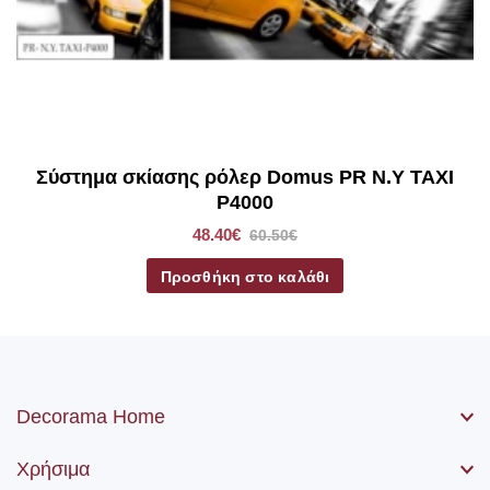
*Στα ρόλερ σκίασης συμπεριλαμβάνετε το ύφασμα, ο
μηχανισμός, η αλυσίδα (χειριστήριο) καθώς βίδες και ούπα.
Σύστημα σκίασης ρόλερ Domus PR N.Y TAXI
P4000
48.40€
60.50€
Προσθήκη στο καλάθι
Decorama Home
Χρήσιμα