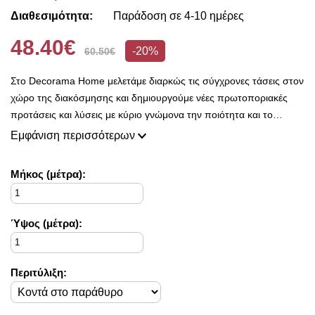
Διαθεσιμότητα:
Παράδοση σε 4-10 ημέρες
48.40€
-20%
60.50€
Στο Decorama Home μελετάμε διαρκώς τις σύγχρονες τάσεις στον
χώρο της διακόσμησης και δημιουργούμε νέες πρωτοποριακές
προτάσεις και λύσεις με κύριο γνώμονα την ποιότητα και το
ασύγκριτο design, προκειμένου να είμαστε πάντοτε σε θέση να
Εμφάνιση περισσότερων
ικανοποιήσουμε τις δικές σας ανάγκες και επιθυμίες.
Η συλλογή μας ανανεώνεται ριζικά κάθε σεζόν και εμπλουτίζεται με
Mήκος (μέτρα):
φρέσκες ιδέες διακόσμησης, που ικανοποιούν ακόμη και τους πιο
απαιτητικούς!
Στο Decorama Home έχουμε ως στόχο να χαρίσουμε χρώμα και
Ύψος (μέτρα):
ασύγκριτο στυλ στο προσωπικό σας χώρο και να τον αναδείξουμε
με τον πιο όμορφο τρόπο!
Περιτύλιξη: