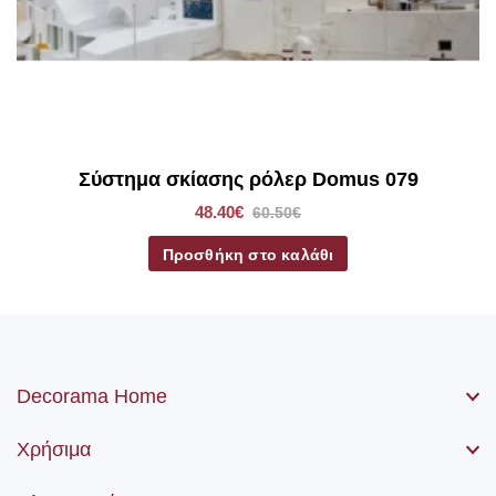
*Στα ρόλερ σκίασης συμπεριλαμβάνετε το ύφασμα, ο
μηχανισμός, η αλυσίδα (χειριστήριο) καθώς βίδες και ούπα.
Σύστημα σκίασης ρόλερ Domus 079
48.40€
60.50€
Προσθήκη στο καλάθι
Decorama Home
Χρήσιμα