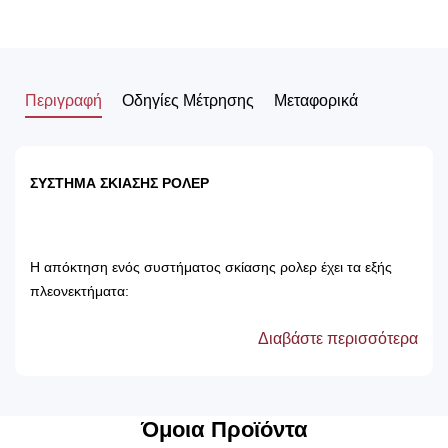
Περιγραφή
Οδηγίες Μέτρησης
Μεταφορικά
ΣΥΣΤΗΜΑ ΣΚΙΑΣΗΣ ΡΟΛΕΡ
Η απόκτηση ενός συστήματος σκίασης ρολερ έχει τα εξής
πλεονεκτήματα:
Διαβάστε περισσότερα
Αποτρέπει τις ακτίνες του ηλίου, με αποτέλεσμα
την προστασία των επίπλων του δωματίου.
Δεν χρειάζονται πλύσιμο, καθώς καθαρίζονται
μόνο με ένα ελαφρός νωπό βέτεξ ή με
Όμοια Προϊόντα
ατμοκαθαριστή.