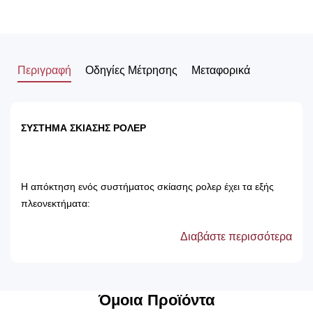
Περιγραφή
Οδηγίες Μέτρησης
Μεταφορικά
ΣΥΣΤΗΜΑ ΣΚΙΑΣΗΣ ΡΟΛΕΡ
Η απόκτηση ενός συστήματος σκίασης ρολερ έχει τα εξής
πλεονεκτήματα:
Διαβάστε περισσότερα
Αποτρέπει τις ακτίνες του ηλίου, με αποτέλεσμα
την προστασία των επίπλων του δωματίου.
Δεν χρειάζονται πλύσιμο, καθώς καθαρίζονται
μόνο με ένα ελαφρός νωπό βέτεξ ή με
Όμοια Προϊόντα
ατμοκαθαριστή.