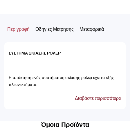
Περιγραφή
Οδηγίες Μέτρησης
Μεταφορικά
ΣΥΣΤΗΜΑ ΣΚΙΑΣΗΣ ΡΟΛΕΡ
Η απόκτηση ενός συστήματος σκίασης ρολερ έχει τα εξής
πλεονεκτήματα:
Διαβάστε περισσότερα
Αποτρέπει τις ακτίνες του ηλίου, με αποτέλεσμα
την προστασία των επίπλων του δωματίου.
Δεν χρειάζονται πλύσιμο, καθώς καθαρίζονται
μόνο με ένα ελαφρός νωπό βέτεξ ή με
Όμοια Προϊόντα
ατμοκαθαριστή.