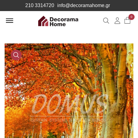
210 3314720
info@decoramahome.gr
Offcanvas
0
Αναζήτηση
Λογιαρ
Menu
Open
Media
Gallery