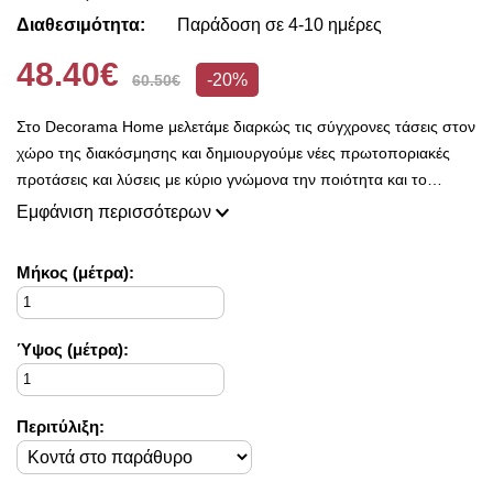
Διαθεσιμότητα:
Παράδοση σε 4-10 ημέρες
48.40€
-20%
60.50€
Στο Decorama Home μελετάμε διαρκώς τις σύγχρονες τάσεις στον
χώρο της διακόσμησης και δημιουργούμε νέες πρωτοποριακές
προτάσεις και λύσεις με κύριο γνώμονα την ποιότητα και το
ασύγκριτο design, προκειμένου να είμαστε πάντοτε σε θέση να
Εμφάνιση περισσότερων
ικανοποιήσουμε τις δικές σας ανάγκες και επιθυμίες.
Η συλλογή μας ανανεώνεται ριζικά κάθε σεζόν και εμπλουτίζεται με
Mήκος (μέτρα):
φρέσκες ιδέες διακόσμησης, που ικανοποιούν ακόμη και τους πιο
απαιτητικούς!
Στο Decorama Home έχουμε ως στόχο να χαρίσουμε χρώμα και
Ύψος (μέτρα):
ασύγκριτο στυλ στο προσωπικό σας χώρο και να τον αναδείξουμε
με τον πιο όμορφο τρόπο!
Περιτύλιξη: