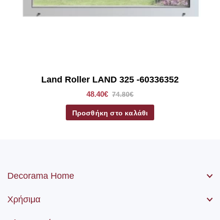
*Στα ρόλερ σκίασης συμπεριλαμβάνετε το ύφασμα, ο
μηχανισμός, η αλυσίδα (χειριστήριο) καθώς βίδες και ούπα.
Land Roller LAND 325 -60336352
48.40€
74.80€
Προσθήκη στο καλάθι
Decorama Home
Χρήσιμα