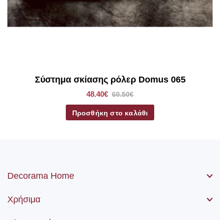
*Στα ρόλερ σκίασης συμπεριλαμβάνετε το ύφασμα, ο
μηχανισμός, η αλυσίδα (χειριστήριο) καθώς βίδες και ούπα.
Σύστημα σκίασης ρόλερ Domus 065
48.40€
60.50€
Προσθήκη στο καλάθι
Decorama Home
Χρήσιμα