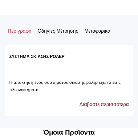
Περιγραφή
Οδηγίες Μέτρησης
Μεταφορικά
ΣΥΣΤΗΜΑ ΣΚΙΑΣΗΣ ΡΟΛΕΡ
Η απόκτηση ενός συστήματος σκίασης ρολερ έχει τα εξής
πλεονεκτήματα:
Διαβάστε περισσότερα
Αποτρέπει τις ακτίνες του ηλίου, με αποτέλεσμα
την προστασία των επίπλων του δωματίου.
Δεν χρειάζονται πλύσιμο, καθώς καθαρίζονται
μόνο με ένα ελαφρός νωπό βέτεξ ή με
Όμοια Προϊόντα
ατμοκαθαριστή.