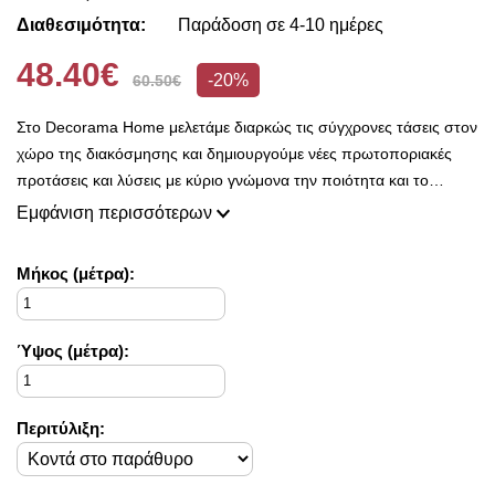
Διαθεσιμότητα:
Παράδοση σε 4-10 ημέρες
48.40€
-20%
60.50€
Στο Decorama Home μελετάμε διαρκώς τις σύγχρονες τάσεις στον
χώρο της διακόσμησης και δημιουργούμε νέες πρωτοποριακές
προτάσεις και λύσεις με κύριο γνώμονα την ποιότητα και το
ασύγκριτο design, προκειμένου να είμαστε πάντοτε σε θέση να
Εμφάνιση περισσότερων
ικανοποιήσουμε τις δικές σας ανάγκες και επιθυμίες.
Η συλλογή μας ανανεώνεται ριζικά κάθε σεζόν και εμπλουτίζεται με
Mήκος (μέτρα):
φρέσκες ιδέες διακόσμησης, που ικανοποιούν ακόμη και τους πιο
απαιτητικούς!
Στο Decorama Home έχουμε ως στόχο να χαρίσουμε χρώμα και
Ύψος (μέτρα):
ασύγκριτο στυλ στο προσωπικό σας χώρο και να τον αναδείξουμε
με τον πιο όμορφο τρόπο!
Περιτύλιξη: