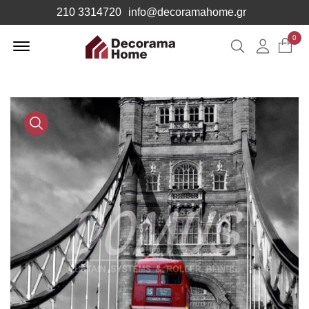
210 3314720
info@decoramahome.gr
Offcanvas
0
Αναζήτηση
Λογιαρ
Menu
Open
Media
Gallery