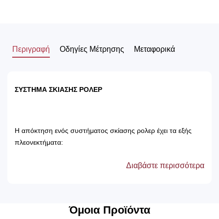
Περιγραφή
Οδηγίες Μέτρησης
Μεταφορικά
ΣΥΣΤΗΜΑ ΣΚΙΑΣΗΣ ΡΟΛΕΡ
Η απόκτηση ενός συστήματος σκίασης ρολερ έχει τα εξής
πλεονεκτήματα:
Διαβάστε περισσότερα
Αποτρέπει τις ακτίνες του ηλίου, με αποτέλεσμα
την προστασία των επίπλων του δωματίου.
Δεν χρειάζονται πλύσιμο, καθώς καθαρίζονται
μόνο με ένα ελαφρός νωπό βέτεξ ή με
Όμοια Προϊόντα
ατμοκαθαριστή.