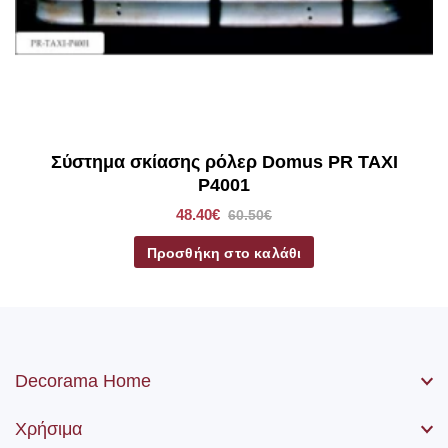
*Στα ρόλερ σκίασης συμπεριλαμβάνετε το ύφασμα, ο
μηχανισμός, η αλυσίδα (χειριστήριο) καθώς βίδες και ούπα.
Σύστημα σκίασης ρόλερ Domus PR TAXI
P4001
48.40€
60.50€
Προσθήκη στο καλάθι
Decorama Home
Χρήσιμα