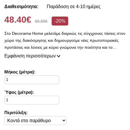
Διαθεσιμότητα:
Παράδοση σε 4-10 ημέρες
48.40€
-20%
60.50€
Στο Decorama Home μελετάμε διαρκώς τις σύγχρονες τάσεις στον
χώρο της διακόσμησης και δημιουργούμε νέες πρωτοποριακές
προτάσεις και λύσεις με κύριο γνώμονα την ποιότητα και το
ασύγκριτο design, προκειμένου να είμαστε πάντοτε σε θέση να
Εμφάνιση περισσότερων
ικανοποιήσουμε τις δικές σας ανάγκες και επιθυμίες.
Η συλλογή μας ανανεώνεται ριζικά κάθε σεζόν και εμπλουτίζεται με
Mήκος (μέτρα):
φρέσκες ιδέες διακόσμησης, που ικανοποιούν ακόμη και τους πιο
απαιτητικούς!
Στο Decorama Home έχουμε ως στόχο να χαρίσουμε χρώμα και
Ύψος (μέτρα):
ασύγκριτο στυλ στο προσωπικό σας χώρο και να τον αναδείξουμε
με τον πιο όμορφο τρόπο!
Περιτύλιξη: