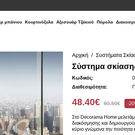
ρ μπάνιου
Κουρτινόξυλα
Αξεσουάρ Τζακιού
Πόμολα
Διακοσμη
Αρχική
Συστήματα Σκία
Σύστημα σκίαση
Κωδικός:
0
Διαθεσιμότητα:
Π
48.40€
60.50€
-2
Στο Decorama Home μελετάμε
διακόσμησης και δημιουργούμ
κύριο γνώμονα την ποιότητα κ