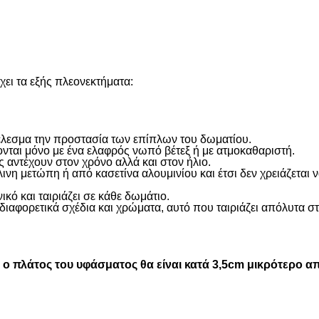
ει τα εξής πλεονεκτήματα:
οτέλεσμα την προστασία των επίπλων του δωματίου.
ονται μόνο με ένα ελαφρός νωπό βέτεξ ή με ατμοκαθαριστή.
 αντέχουν στον χρόνο αλλά και στον ήλιο.
η μετώπη ή από κασετίνα αλουμινίου και έτσι δεν χρειάζεται
ικό και ταιριάζει σε κάθε δωμάτιο.
διαφορετικά σχέδια και χρώματα, αυτό που ταιριάζει απόλυτα σ
 πλάτος του υφάσματος θα είναι κατά 3,5cm μικρότερο απ