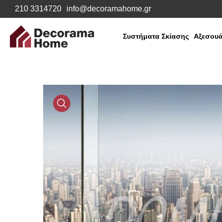
210 3314720
info@decoramahome.gr
Συστήματα Σκίασης
Αξεσουά
Media
Gallery