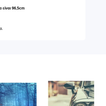
 είναι 96,5cm
α.