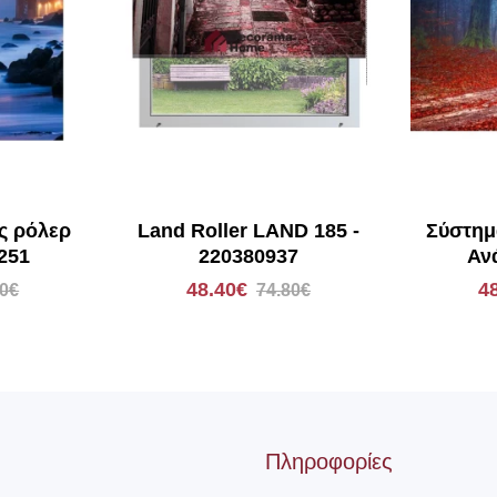
ς ρόλερ
Land Roller LAND 185 -
Σύστημ
251
220380937
Αν
48.40€
4
50€
74.80€
Πληροφορίες