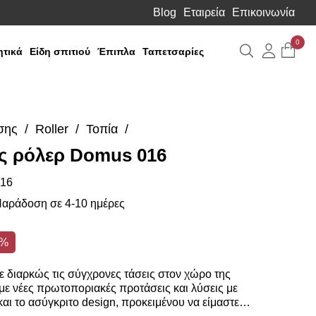
Blog
Εταιρεία
Επικοινωνία
0
Αναζήτηση
Λογιαρ
τικά
Είδη σπιτιού
Έπιπλα
Ταπετσαρίες
σης
Roller
Τοπία
ς ρόλερ Domus 016
16
αράδοση σε 4-10 ημέρες
0%
 διαρκώς τις σύγχρονες τάσεις στον χώρο της
ε νέες πρωτοποριακές προτάσεις και λύσεις με
αι το ασύγκριτο design, προκειμένου να είμαστε