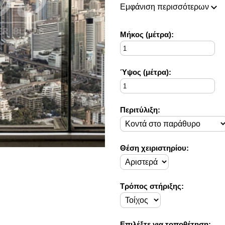
πάντοτε σε θέση να ικανοποιή
Εμφάνιση περισσότερων
Η συλλογή μας ανανεώνεται ρι
ιδέες διακόσμησης, που ικανο
Στο Decorama Home έχουμε ω
Mήκος (μέτρα):
στο προσωπικό σας χώρο και 
Ύψος (μέτρα):
Περιτύλιξη:
Θέση χειριστηρίου:
Τρόπος στήριξης:
Επιλέξτε για τοποθέτηση: