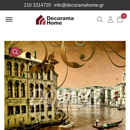
210 3314720
info@decoramahome.gr
Offcanvas
0
Αναζήτηση
Λογιαρ
Menu
Open
Media
Gallery