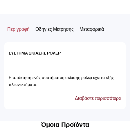
Περιγραφή
Οδηγίες Μέτρησης
Μεταφορικά
ΣΥΣΤΗΜΑ ΣΚΙΑΣΗΣ ΡΟΛΕΡ
Η απόκτηση ενός συστήματος σκίασης ρολερ έχει τα εξής
πλεονεκτήματα:
Διαβάστε περισσότερα
Αποτρέπει τις ακτίνες του ηλίου, με αποτέλεσμα
την προστασία των επίπλων του δωματίου.
Δεν χρειάζονται πλύσιμο, καθώς καθαρίζονται
μόνο με ένα ελαφρός νωπό βέτεξ ή με
Όμοια Προϊόντα
ατμοκαθαριστή.