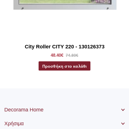
*Στα ρόλερ σκίασης συμπεριλαμβάνετε το ύφασμα, ο
μηχανισμός, η αλυσίδα (χειριστήριο) καθώς βίδες και ούπα.
City Roller CITY 220 - 130126373
48.40€
74.80€
Προσθήκη στο καλάθι
Decorama Home
Χρήσιμα