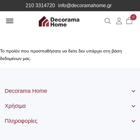
210 3314720
info@decoramahome.gr
Offcanvas
0
Αναζήτηση
Λογιαρ
Menu
Open
Το προϊόν που προσπαθήσατε να δείτε δεν υπάρχει στη βάση
δεδομένων μας.
Decorama Home
Χρήσιμα
Πληροφορίες