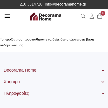
210 3314720
info@decoramahome.gr
Offcanvas
0
Αναζήτηση
Λογιαρ
Menu
Open
Το προϊόν που προσπαθήσατε να δείτε δεν υπάρχει στη βάση
δεδομένων μας.
Decorama Home
Χρήσιμα
Πληροφορίες