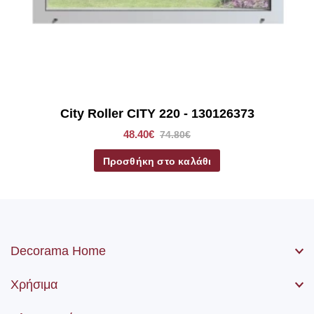
*Στα ρόλερ σκίασης συμπεριλαμβάνετε το ύφασμα, ο
μηχανισμός, η αλυσίδα (χειριστήριο) καθώς βίδες και ούπα.
City Roller CITY 220 - 130126373
48.40€
74.80€
Προσθήκη στο καλάθι
Decorama Home
Χρήσιμα