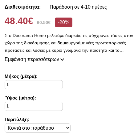
Διαθεσιμότητα:
Παράδοση σε 4-10 ημέρες
48.40€
-20%
60.50€
Στο Decorama Home μελετάμε διαρκώς τις σύγχρονες τάσεις στον
χώρο της διακόσμησης και δημιουργούμε νέες πρωτοποριακές
προτάσεις και λύσεις με κύριο γνώμονα την ποιότητα και το
ασύγκριτο design, προκειμένου να είμαστε πάντοτε σε θέση να
Εμφάνιση περισσότερων
ικανοποιήσουμε τις δικές σας ανάγκες και επιθυμίες.
Η συλλογή μας ανανεώνεται ριζικά κάθε σεζόν και εμπλουτίζεται με
Mήκος (μέτρα):
φρέσκες ιδέες διακόσμησης, που ικανοποιούν ακόμη και τους πιο
απαιτητικούς!
Στο Decorama Home έχουμε ως στόχο να χαρίσουμε χρώμα και
Ύψος (μέτρα):
ασύγκριτο στυλ στο προσωπικό σας χώρο και να τον αναδείξουμε
με τον πιο όμορφο τρόπο!
Περιτύλιξη: