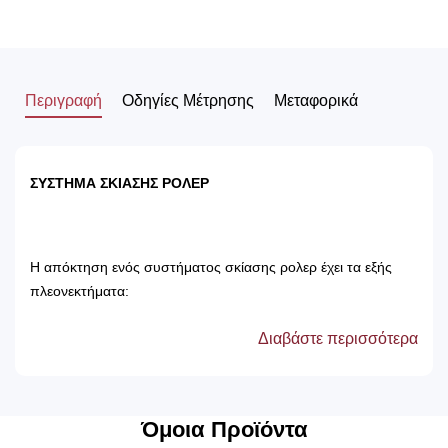
Περιγραφή
Οδηγίες Μέτρησης
Μεταφορικά
ΣΥΣΤΗΜΑ ΣΚΙΑΣΗΣ ΡΟΛΕΡ
Η απόκτηση ενός συστήματος σκίασης ρολερ έχει τα εξής
πλεονεκτήματα:
Διαβάστε περισσότερα
Αποτρέπει τις ακτίνες του ηλίου, με αποτέλεσμα
την προστασία των επίπλων του δωματίου.
Δεν χρειάζονται πλύσιμο, καθώς καθαρίζονται
μόνο με ένα ελαφρός νωπό βέτεξ ή με
Όμοια Προϊόντα
ατμοκαθαριστή.