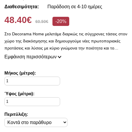
Διαθεσιμότητα:
Παράδοση σε 4-10 ημέρες
48.40€
-20%
60.50€
Στο Decorama Home μελετάμε διαρκώς τις σύγχρονες τάσεις στον
χώρο της διακόσμησης και δημιουργούμε νέες πρωτοποριακές
προτάσεις και λύσεις με κύριο γνώμονα την ποιότητα και το
ασύγκριτο design, προκειμένου να είμαστε πάντοτε σε θέση να
Εμφάνιση περισσότερων
ικανοποιήσουμε τις δικές σας ανάγκες και επιθυμίες.
Η συλλογή μας ανανεώνεται ριζικά κάθε σεζόν και εμπλουτίζεται με
Mήκος (μέτρα):
φρέσκες ιδέες διακόσμησης, που ικανοποιούν ακόμη και τους πιο
απαιτητικούς!
Στο Decorama Home έχουμε ως στόχο να χαρίσουμε χρώμα και
Ύψος (μέτρα):
ασύγκριτο στυλ στο προσωπικό σας χώρο και να τον αναδείξουμε
με τον πιο όμορφο τρόπο!
Περιτύλιξη: