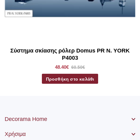
*Στα ρόλερ σκίασης συμπεριλαμβάνετε το ύφασμα, ο
μηχανισμός, η αλυσίδα (χειριστήριο) καθώς βίδες και ούπα.
Σύστημα σκίασης ρόλερ Domus PR N. YORK
P4003
48.40€
60.50€
Προσθήκη στο καλάθι
Decorama Home
Χρήσιμα