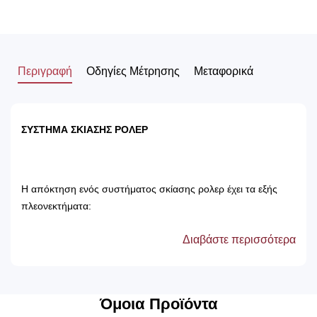
Περιγραφή
Οδηγίες Μέτρησης
Μεταφορικά
ΣΥΣΤΗΜΑ ΣΚΙΑΣΗΣ ΡΟΛΕΡ
Η απόκτηση ενός συστήματος σκίασης ρολερ έχει τα εξής
πλεονεκτήματα:
Διαβάστε περισσότερα
Αποτρέπει τις ακτίνες του ηλίου, με αποτέλεσμα
την προστασία των επίπλων του δωματίου.
Δεν χρειάζονται πλύσιμο, καθώς καθαρίζονται
μόνο με ένα ελαφρός νωπό βέτεξ ή με
Όμοια Προϊόντα
ατμοκαθαριστή.