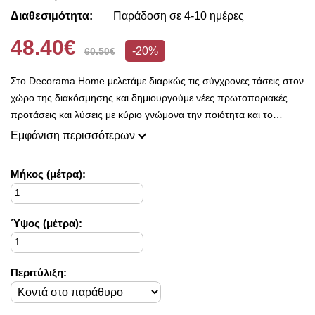
Διαθεσιμότητα:
Παράδοση σε 4-10 ημέρες
48.40€
-20%
60.50€
Στο Decorama Home μελετάμε διαρκώς τις σύγχρονες τάσεις στον
χώρο της διακόσμησης και δημιουργούμε νέες πρωτοποριακές
προτάσεις και λύσεις με κύριο γνώμονα την ποιότητα και το
ασύγκριτο design, προκειμένου να είμαστε πάντοτε σε θέση να
Εμφάνιση περισσότερων
ικανοποιήσουμε τις δικές σας ανάγκες και επιθυμίες.
Η συλλογή μας ανανεώνεται ριζικά κάθε σεζόν και εμπλουτίζεται με
Mήκος (μέτρα):
φρέσκες ιδέες διακόσμησης, που ικανοποιούν ακόμη και τους πιο
απαιτητικούς!
Στο Decorama Home έχουμε ως στόχο να χαρίσουμε χρώμα και
Ύψος (μέτρα):
ασύγκριτο στυλ στο προσωπικό σας χώρο και να τον αναδείξουμε
με τον πιο όμορφο τρόπο!
Περιτύλιξη: