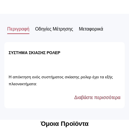
Περιγραφή
Οδηγίες Μέτρησης
Μεταφορικά
ΣΥΣΤΗΜΑ ΣΚΙΑΣΗΣ ΡΟΛΕΡ
Η απόκτηση ενός συστήματος σκίασης ρολερ έχει τα εξής
πλεονεκτήματα:
Διαβάστε περισσότερα
Αποτρέπει τις ακτίνες του ηλίου, με αποτέλεσμα
την προστασία των επίπλων του δωματίου.
Δεν χρειάζονται πλύσιμο, καθώς καθαρίζονται
μόνο με ένα ελαφρός νωπό βέτεξ ή με
Όμοια Προϊόντα
ατμοκαθαριστή.