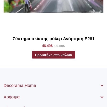
*Στα ρόλερ σκίασης συμπεριλαμβάνετε το ύφασμα, ο
μηχανισμός, η αλυσίδα (χειριστήριο) καθώς βίδες και ούπα.
Σύστημα σκίασης ρόλερ Ανάρτηση E281
48.40€
60.50€
Προσθήκη στο καλάθι
Decorama Home
Χρήσιμα