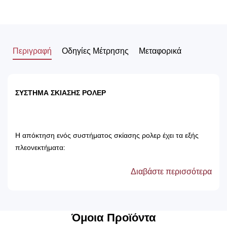
Περιγραφή
Οδηγίες Μέτρησης
Μεταφορικά
ΣΥΣΤΗΜΑ ΣΚΙΑΣΗΣ ΡΟΛΕΡ
Η απόκτηση ενός συστήματος σκίασης ρολερ έχει τα εξής
πλεονεκτήματα:
Διαβάστε περισσότερα
Αποτρέπει τις ακτίνες του ηλίου, με αποτέλεσμα
την προστασία των επίπλων του δωματίου.
Δεν χρειάζονται πλύσιμο, καθώς καθαρίζονται
μόνο με ένα ελαφρός νωπό βέτεξ ή με
Όμοια Προϊόντα
ατμοκαθαριστή.