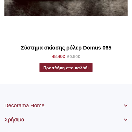
*Στα ρόλερ σκίασης συμπεριλαμβάνετε το ύφασμα, ο
μηχανισμός, η αλυσίδα (χειριστήριο) καθώς βίδες και ούπα.
Σύστημα σκίασης ρόλερ Domus 065
48.40€
60.50€
Προσθήκη στο καλάθι
Decorama Home
Χρήσιμα