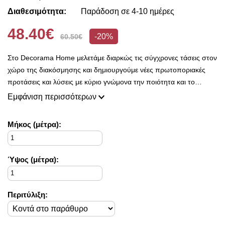
Διαθεσιμότητα:
Παράδοση σε 4-10 ημέρες
48.40€
-20%
60.50€
Στο Decorama Home μελετάμε διαρκώς τις σύγχρονες τάσεις στον
χώρο της διακόσμησης και δημιουργούμε νέες πρωτοποριακές
προτάσεις και λύσεις με κύριο γνώμονα την ποιότητα και το
ασύγκριτο design, προκειμένου να είμαστε πάντοτε σε θέση να
Εμφάνιση περισσότερων
ικανοποιήσουμε τις δικές σας ανάγκες και επιθυμίες.
Η συλλογή μας ανανεώνεται ριζικά κάθε σεζόν και εμπλουτίζεται με
Mήκος (μέτρα):
φρέσκες ιδέες διακόσμησης, που ικανοποιούν ακόμη και τους πιο
απαιτητικούς!
Στο Decorama Home έχουμε ως στόχο να χαρίσουμε χρώμα και
Ύψος (μέτρα):
ασύγκριτο στυλ στο προσωπικό σας χώρο και να τον αναδείξουμε
με τον πιο όμορφο τρόπο!
Περιτύλιξη: