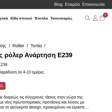
Blog
Εταιρεία
Επικοινωνία
0
Αναζήτηση
Λογιαρ
τικά
Είδη σπιτιού
Έπιπλα
Ταπετσαρίες
σης
Roller
Τοπία
ς ρόλερ Ανάρτηση E239
239
αράδοση σε 4-10 ημέρες
0%
 διαρκώς τις σύγχρονες τάσεις στον χώρο της
ε νέες πρωτοποριακές προτάσεις και λύσεις με
αι το ασύγκριτο design, προκειμένου να είμαστε