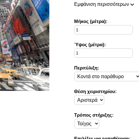
πάντοτε σε θέση να ικανοποιή
Εμφάνιση περισσότερων
Η συλλογή μας ανανεώνεται ρι
ιδέες διακόσμησης, που ικανο
Στο Decorama Home έχουμε ω
Mήκος (μέτρα):
στο προσωπικό σας χώρο και 
Ύψος (μέτρα):
Περιτύλιξη:
Θέση χειριστηρίου:
Τρόπος στήριξης:
Επιλέξτε για τοποθέτηση: