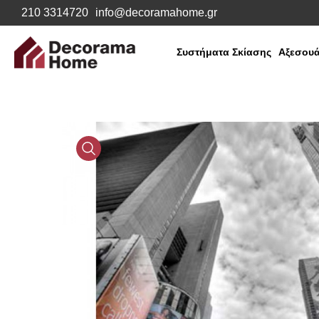
210 3314720
info@decoramahome.gr
Συστήματα Σκίασης
Αξεσουά
Media
Gallery