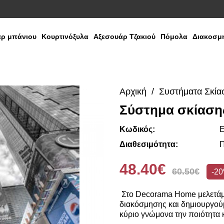
ρ μπάνιου
Κουρτινόξυλα
Αξεσουάρ Τζακιού
Πόμολα
Διακοσμη
Αρχική
Συστήματα Σκία
Σύστημα σκίαση
Κωδικός:
E
Διαθεσιμότητα:
Π
48.40€
60.50€
-2
Στο Decorama Home μελετάμε
διακόσμησης και δημιουργούμ
κύριο γνώμονα την ποιότητα κ