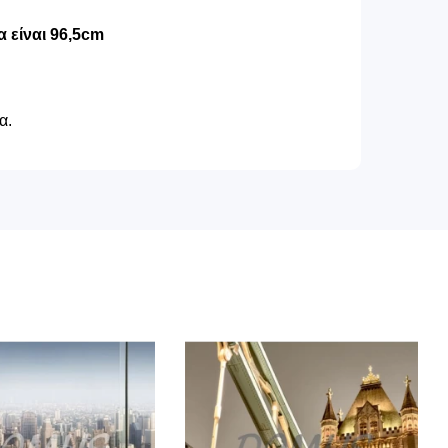
 είναι 96,5cm
α.