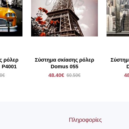
ς ρόλερ
Σύστημα σκίασης ρόλερ
Σύστημ
 P4001
Domus 055
48.40€
4
50€
60.50€
Πληροφορίες