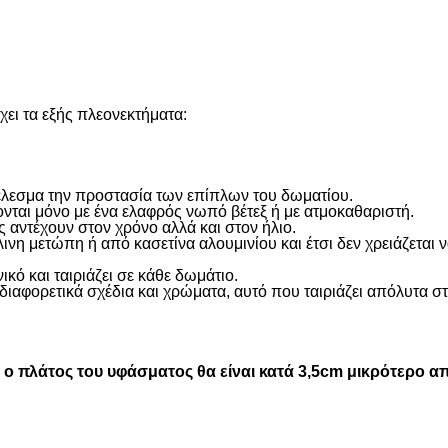
ει τα εξής πλεονεκτήματα:
οτέλεσμα την προστασία των επίπλων του δωματίου.
ονται μόνο με ένα ελαφρός νωπό βέτεξ ή με ατμοκαθαριστή.
 αντέχουν στον χρόνο αλλά και στον ήλιο.
η μετώπη ή από κασετίνα αλουμινίου και έτσι δεν χρειάζεται
ικό και ταιριάζει σε κάθε δωμάτιο.
διαφορετικά σχέδια και χρώματα, αυτό που ταιριάζει απόλυτα σ
 πλάτος του υφάσματος θα είναι κατά 3,5cm μικρότερο απ