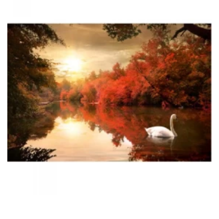
ταιριάζει σε κάθε δωμάτιο.
Μπορείτε να διαλέξετε από εκάντοντάδες
διαφορετικά σχέδια και χρώματα, αυτό που
ταιριάζει απόλυτα στο γούστο σας.
Προσοχή στον τρόπο μέτρησης των ρόλερ, ο πλάτος
του υφάσματος θα είναι κατά 3,5cm μικρότερο από το
ολικό μήκος του ρόλερ.
Παράδειγμα:
Σε ένα ρόλερ με ολικό πλάτος (από στήριγμα σε
στήριγμα) 1,00cm το καθαρό πλάτος του υφάσματος θα
είναι 96,5cm
*Στα ρόλερ σκίασης συμπεριλαμβάνετε το ύφασμα, ο