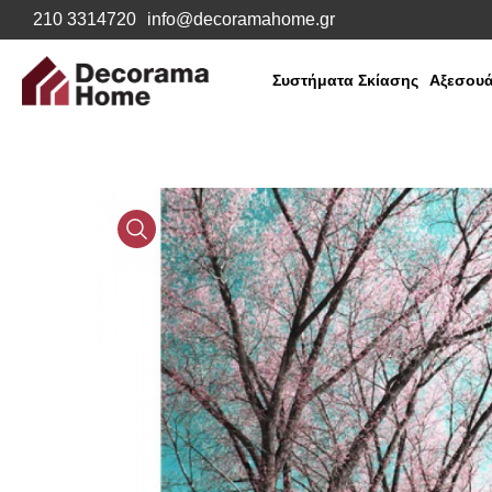
210 3314720
info@decoramahome.gr
Συστήματα Σκίασης
Αξεσουά
Media
Gallery