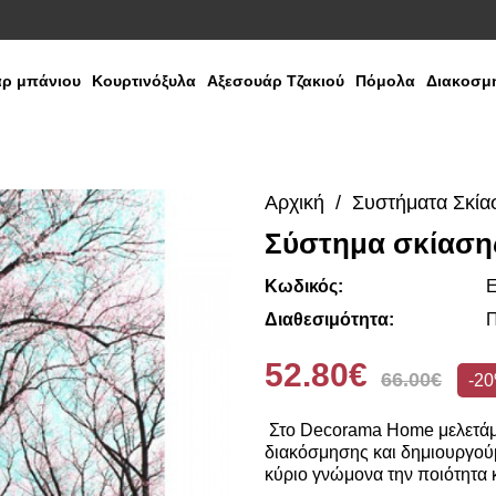
ρ μπάνιου
Κουρτινόξυλα
Αξεσουάρ Τζακιού
Πόμολα
Διακοσμη
Αρχική
Συστήματα Σκία
Σύστημα σκίαση
Κωδικός:
E
Διαθεσιμότητα:
Π
52.80€
66.00€
-2
Στο Decorama Home μελετάμε
διακόσμησης και δημιουργούμ
κύριο γνώμονα την ποιότητα κ