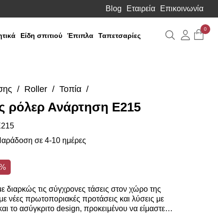
Blog
Εταιρεία
Επικοινωνία
0
Αναζήτηση
Λογιαρ
τικά
Είδη σπιτιού
Έπιπλα
Ταπετσαρίες
σης
Roller
Τοπία
ς ρόλερ Ανάρτηση E215
215
αράδοση σε 4-10 ημέρες
0%
 διαρκώς τις σύγχρονες τάσεις στον χώρο της
ε νέες πρωτοποριακές προτάσεις και λύσεις με
αι το ασύγκριτο design, προκειμένου να είμαστε