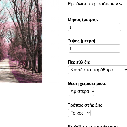
πάντοτε σε θέση να ικανοποιή
Εμφάνιση περισσότερων
Η συλλογή μας ανανεώνεται ρι
ιδέες διακόσμησης, που ικανο
Στο Decorama Home έχουμε ω
Mήκος (μέτρα):
στο προσωπικό σας χώρο και 
Ύψος (μέτρα):
Περιτύλιξη:
Θέση χειριστηρίου:
Τρόπος στήριξης:
Επιλέξτε για τοποθέτηση: