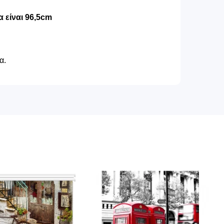
 είναι 96,5cm
α.