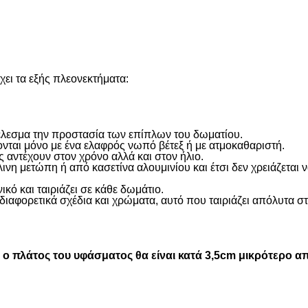
ει τα εξής πλεονεκτήματα:
οτέλεσμα την προστασία των επίπλων του δωματίου.
ονται μόνο με ένα ελαφρός νωπό βέτεξ ή με ατμοκαθαριστή.
 αντέχουν στον χρόνο αλλά και στον ήλιο.
η μετώπη ή από κασετίνα αλουμινίου και έτσι δεν χρειάζεται
ικό και ταιριάζει σε κάθε δωμάτιο.
διαφορετικά σχέδια και χρώματα, αυτό που ταιριάζει απόλυτα σ
 πλάτος του υφάσματος θα είναι κατά 3,5cm μικρότερο απ