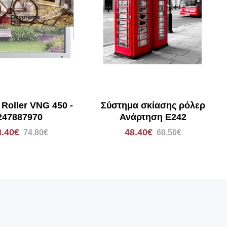
 Roller VNG 450 -
Σύστημα σκίασης ρόλερ
247887970
Ανάρτηση E242
8.40€
48.40€
74.80€
60.50€