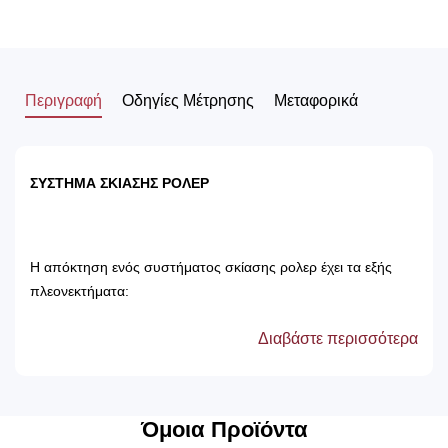
Περιγραφή
Οδηγίες Μέτρησης
Μεταφορικά
ΣΥΣΤΗΜΑ ΣΚΙΑΣΗΣ ΡΟΛΕΡ
Η απόκτηση ενός συστήματος σκίασης ρολερ έχει τα εξής
πλεονεκτήματα:
Διαβάστε περισσότερα
Αποτρέπει τις ακτίνες του ηλίου, με αποτέλεσμα
την προστασία των επίπλων του δωματίου.
Δεν χρειάζονται πλύσιμο, καθώς καθαρίζονται
μόνο με ένα ελαφρός νωπό βέτεξ ή με
Όμοια Προϊόντα
ατμοκαθαριστή.