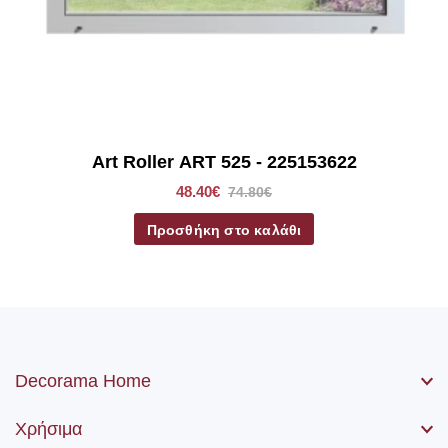
*Στα ρόλερ σκίασης συμπεριλαμβάνετε το ύφασμα, ο
μηχανισμός, η αλυσίδα (χειριστήριο) καθώς βίδες και ούπα.
Art Roller ART 525 - 225153622
48.40€
74.80€
Προσθήκη στο καλάθι
Decorama Home
Χρήσιμα