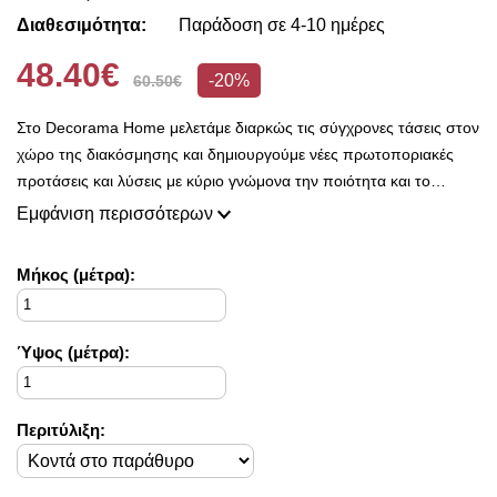
Διαθεσιμότητα:
Παράδοση σε 4-10 ημέρες
48.40€
-20%
60.50€
Στο Decorama Home μελετάμε διαρκώς τις σύγχρονες τάσεις στον
χώρο της διακόσμησης και δημιουργούμε νέες πρωτοποριακές
προτάσεις και λύσεις με κύριο γνώμονα την ποιότητα και το
ασύγκριτο design, προκειμένου να είμαστε πάντοτε σε θέση να
Εμφάνιση περισσότερων
ικανοποιήσουμε τις δικές σας ανάγκες και επιθυμίες.
Η συλλογή μας ανανεώνεται ριζικά κάθε σεζόν και εμπλουτίζεται με
Mήκος (μέτρα):
φρέσκες ιδέες διακόσμησης, που ικανοποιούν ακόμη και τους πιο
απαιτητικούς!
Στο Decorama Home έχουμε ως στόχο να χαρίσουμε χρώμα και
Ύψος (μέτρα):
ασύγκριτο στυλ στο προσωπικό σας χώρο και να τον αναδείξουμε
με τον πιο όμορφο τρόπο!
Περιτύλιξη: