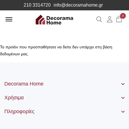
210 3314720
info@decoramahome.gr
Offcanvas
0
Αναζήτηση
Λογιαρ
Menu
Open
Το προϊόν που προσπαθήσατε να δείτε δεν υπάρχει στη βάση
δεδομένων μας.
Decorama Home
Χρήσιμα
Πληροφορίες