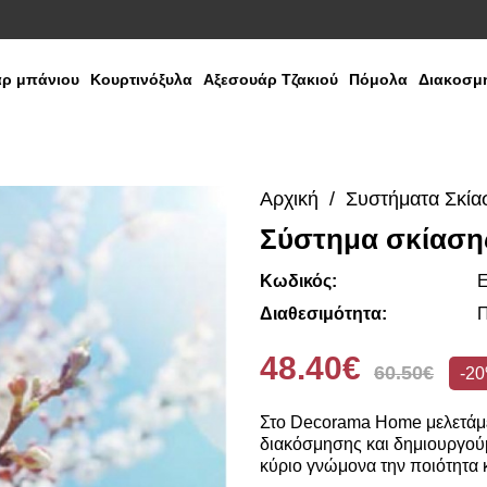
ρ μπάνιου
Κουρτινόξυλα
Αξεσουάρ Τζακιού
Πόμολα
Διακοσμη
Αρχική
Συστήματα Σκία
Σύστημα σκίαση
Κωδικός:
E
Διαθεσιμότητα:
Π
48.40€
60.50€
-2
Στο Decorama Home μελετάμε
διακόσμησης και δημιουργούμ
κύριο γνώμονα την ποιότητα κ