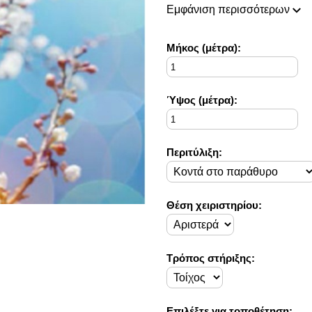
πάντοτε σε θέση να ικανοποιή
Εμφάνιση περισσότερων
Η συλλογή μας ανανεώνεται ρι
ιδέες διακόσμησης, που ικανο
Στο Decorama Home έχουμε ω
Mήκος (μέτρα):
στο προσωπικό σας χώρο και 
Ύψος (μέτρα):
Περιτύλιξη:
Θέση χειριστηρίου:
Τρόπος στήριξης:
Επιλέξτε για τοποθέτηση: