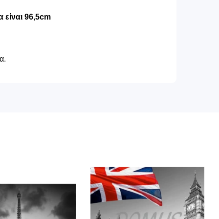
 είναι 96,5cm
α.