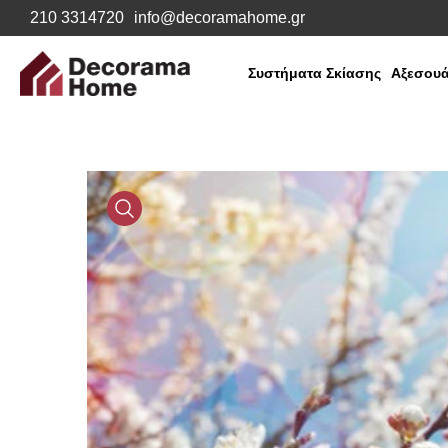
210 3314720
info@decoramahome.gr
Συστήματα Σκίασης
Αξεσουά
Media
Gallery