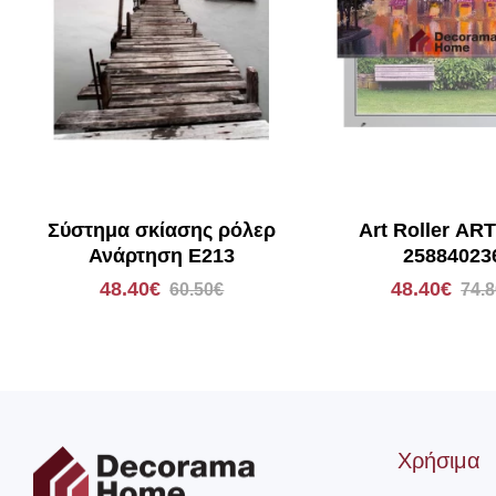
Σύστημα σκίασης ρόλερ
Art Roller ART
Ανάρτηση E213
25884023
48.40€
48.40€
60.50€
74.
Χρήσιμα