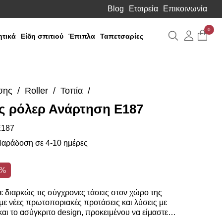
Blog
Εταιρεία
Επικοινωνία
0
Αναζήτηση
Λογιαρ
τικά
Είδη σπιτιού
Έπιπλα
Ταπετσαρίες
σης
Roller
Τοπία
ς ρόλερ Ανάρτηση E187
187
αράδοση σε 4-10 ημέρες
0%
 διαρκώς τις σύγχρονες τάσεις στον χώρο της
ε νέες πρωτοποριακές προτάσεις και λύσεις με
αι το ασύγκριτο design, προκειμένου να είμαστε