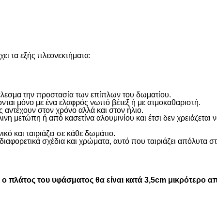
ει τα εξής πλεονεκτήματα:
οτέλεσμα την προστασία των επίπλων του δωματίου.
ονται μόνο με ένα ελαφρός νωπό βέτεξ ή με ατμοκαθαριστή.
 αντέχουν στον χρόνο αλλά και στον ήλιο.
η μετώπη ή από κασετίνα αλουμινίου και έτσι δεν χρειάζεται
ικό και ταιριάζει σε κάθε δωμάτιο.
διαφορετικά σχέδια και χρώματα, αυτό που ταιριάζει απόλυτα σ
 πλάτος του υφάσματος θα είναι κατά 3,5cm μικρότερο απ