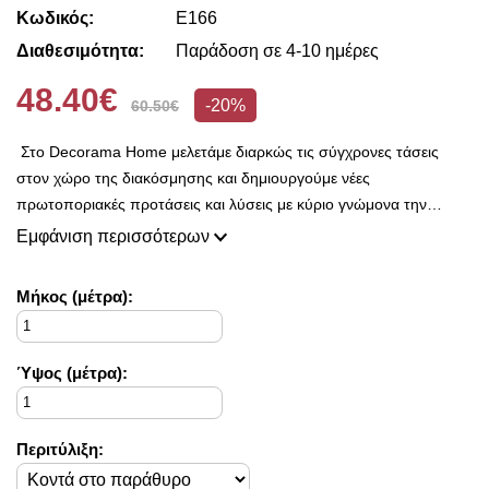
Κωδικός:
E166
Διαθεσιμότητα:
Παράδοση σε 4-10 ημέρες
48.40€
-20%
60.50€
Στο Decorama Home μελετάμε διαρκώς τις σύγχρονες τάσεις
στον χώρο της διακόσμησης και δημιουργούμε νέες
πρωτοποριακές προτάσεις και λύσεις με κύριο γνώμονα την
ποιότητα και το ασύγκριτο design, προκειμένου να είμαστε
Εμφάνιση περισσότερων
πάντοτε σε θέση να ικανοποιήσουμε τις δικές σας ανάγκες και
επιθυμίες.
Mήκος (μέτρα):
Ύψος (μέτρα):
Περιτύλιξη: