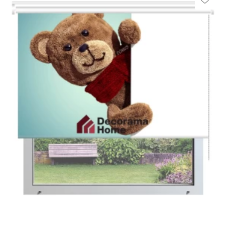
Το design τους είναι μοντέρνο και διαχρονικό και
ταιριάζει σε κάθε δωμάτιο.
Μπορείτε να διαλέξετε από εκάντοντάδες
διαφορετικά σχέδια και χρώματα, αυτό που
ταιριάζει απόλυτα στο γούστο σας.
Προσοχή στον τρόπο μέτρησης των ρόλερ, ο πλάτος
του υφάσματος θα είναι κατά 3,5cm μικρότερο από το
ολικό μήκος του ρόλερ.
Παράδειγμα:
Σε ένα ρόλερ με ολικό πλάτος (από στήριγμα σε
στήριγμα) 1,00cm το καθαρό πλάτος του υφάσματος θα
είναι 96,5cm
*Στα ρόλερ σκίασης συμπεριλαμβάνετε το ύφασμα, ο