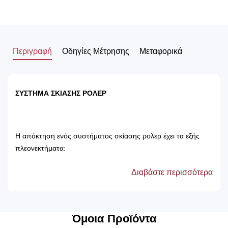
Περιγραφή
Οδηγίες Μέτρησης
Μεταφορικά
ΣΥΣΤΗΜΑ ΣΚΙΑΣΗΣ ΡΟΛΕΡ
Η απόκτηση ενός συστήματος σκίασης ρολερ έχει τα εξής
πλεονεκτήματα:
Διαβάστε περισσότερα
Αποτρέπει τις ακτίνες του ηλίου, με αποτέλεσμα
την προστασία των επίπλων του δωματίου.
Δεν χρειάζονται πλύσιμο, καθώς καθαρίζονται
μόνο με ένα ελαφρός νωπό βέτεξ ή με
Όμοια Προϊόντα
ατμοκαθαριστή.