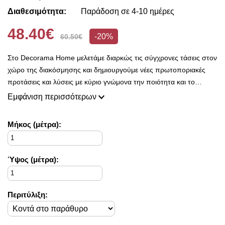
Διαθεσιμότητα:
Παράδοση σε 4-10 ημέρες
48.40€
-20%
60.50€
Στο Decorama Home μελετάμε διαρκώς τις σύγχρονες τάσεις στον
χώρο της διακόσμησης και δημιουργούμε νέες πρωτοποριακές
προτάσεις και λύσεις με κύριο γνώμονα την ποιότητα και το
ασύγκριτο design, προκειμένου να είμαστε πάντοτε σε θέση να
Εμφάνιση περισσότερων
ικανοποιήσουμε τις δικές σας ανάγκες και επιθυμίες.
Η συλλογή μας ανανεώνεται ριζικά κάθε σεζόν και εμπλουτίζεται με
Mήκος (μέτρα):
φρέσκες ιδέες διακόσμησης, που ικανοποιούν ακόμη και τους πιο
απαιτητικούς!
Στο Decorama Home έχουμε ως στόχο να χαρίσουμε χρώμα και
Ύψος (μέτρα):
ασύγκριτο στυλ στο προσωπικό σας χώρο και να τον αναδείξουμε
με τον πιο όμορφο τρόπο!
Περιτύλιξη: