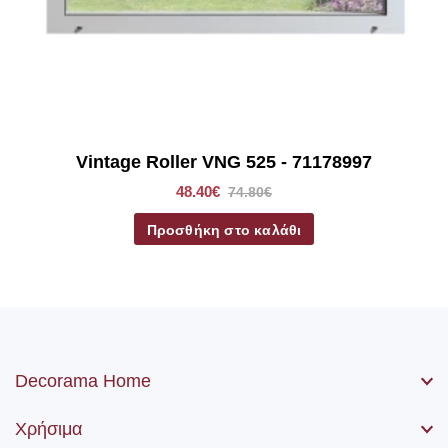
*Στα ρόλερ σκίασης συμπεριλαμβάνετε το ύφασμα, ο
μηχανισμός, η αλυσίδα (χειριστήριο) καθώς βίδες και ούπα.
Vintage Roller VNG 525 - 71178997
48.40€
74.80€
Προσθήκη στο καλάθι
Decorama Home
Χρήσιμα