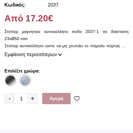
Κωδικός:
2037
Από 17.20€
Στόπερ μαγνητικο αυτοκολλητο inofix 2037-1 σε διάσταση
23xØ50 mm
Στόπερ αυτοκόλλητο ώστε να μη χτυπάει το πόμολο πόρτας στο
τοίχο.
Εμφάνιση περισσότερων
Το υλικό κατασκευής είναι πλαστικό.
Το μοναδικό αυτοκόλλητο στόπερ με κόλλα 3Μ που μας επιτρέπει
Επιλέξτε χρώμα:
να αποφύγουμε να προκαλέσουμε μόνιμη φθορά με τρυπά στο
πάτωμα.
Ειδικό για κατοικίες με ενδοδαπέδια θέρμανση.
Διατίθεται σε χρώμιο ματ και σε χρώμιο γυαλιστερό.
-
+
Αγορά
Χώρα προέλευσης : Ισπανία