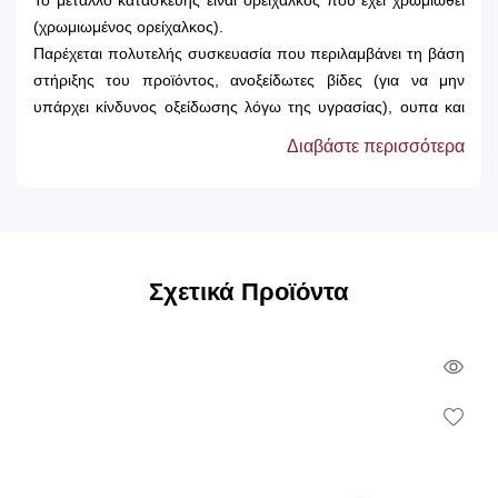
Το μέταλλο κατασκευής είναι ορείχαλκος που έχει χρωμιωθεί
(χρωμιωμένος ορείχαλκος).
Παρέχεται πολυτελής συσκευασία που περιλαμβάνει τη βάση
στήριξης του προϊόντος, ανοξείδωτες βίδες (για να μην
υπάρχει κίνδυνος οξείδωσης λόγω της υγρασίας), ουπα και
εργοστασιακή εγγύηση 12 ετών.
Διαβάστε περισσότερα
Το προϊόν κατασκευάζεται στην Ελλάδα, απο την πιο
σύγχρονη και διαρκώς εξελισσόμενη εταιρία στο τομέα των
αξεσουάρ μπάνιου, τη Sanco
Σχετικά Προϊόντα
Qui
Vie
Wish