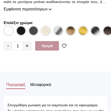
καλά σε μοντέρνα μπάνια αναδεικνύοντας τα στοιχεία τους, ή σε
σχετικά απρόσωπους χώρους, προσδίδοντάς τους ύφος και
Εμφάνιση περισσότερων
χαρακτήρα.. Τοποθετείται στη μπανιέρα ή στη ντουζιέρα για τη
χρήση σαμπουάν αφρόλουτρου, σπόγγου και άλλα είδη μπάνιου.
Επιλέξτε χρώμα:
-
+
Αγορά
Περιγραφή
Μεταφορικά
Σπογγοθήκη γωνιακή για τα σαμπουάν και τα σφουγγάρια.