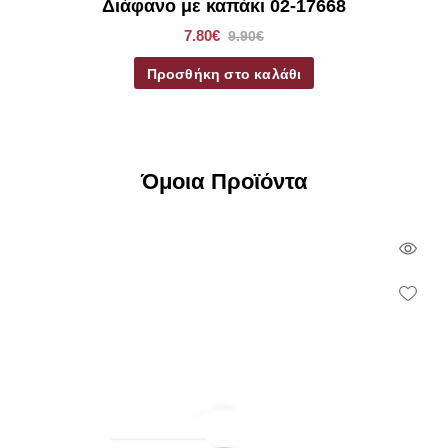
Διάφανο με καπάκι 02-17668
7.80€
9.90€
Προσθήκη στο καλάθι
Όμοια Προϊόντα
Qui
Vie
Wish