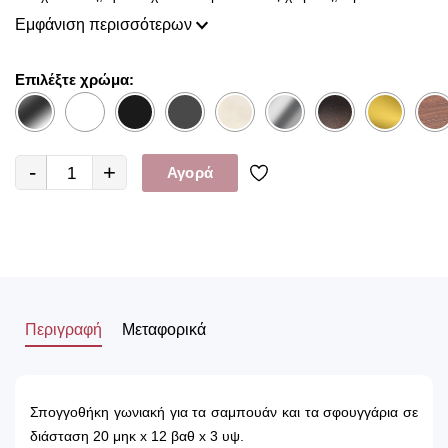
τους ύφος και χαρακτήρα.. Τοποθετείται στη μπανιέρα ή στη
Εμφάνιση περισσότερων
ντουζιέρα για τη χρήση σαμπουάν αφρόλουτρου, σπόγγου και
άλλα είδη μπάνιου.
Επιλέξτε χρώμα:
-
+
Αγορά
Περιγραφή
Μεταφορικά
Σπογγοθήκη γωνιακή για τα σαμπουάν και τα σφουγγάρια σε
διάσταση 20 μηκ x 12 βαθ x 3 υψ.