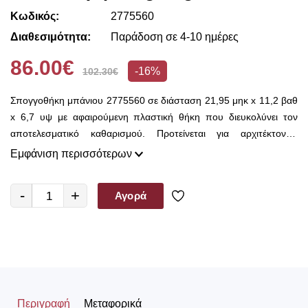
Κωδικός:
2775560
Διαθεσιμότητα:
Παράδοση σε 4-10 ημέρες
86.00€
-16%
102.30€
Σπογγοθήκη μπάνιου 2775560 σε διάσταση 21,95 μηκ x 11,2 βαθ
x 6,7 υψ με αφαιρούμενη πλαστική θήκη που διευκολύνει τον
αποτελεσματικό καθαρισμού. Προτείνεται για αρχιτέκτονες,
διακοσμητές αλλά και για καταναλωτές με υψηλά αισθητικά
Εμφάνιση περισσότερων
standards.
-
+
Αγορά
Περιγραφή
Μεταφορικά