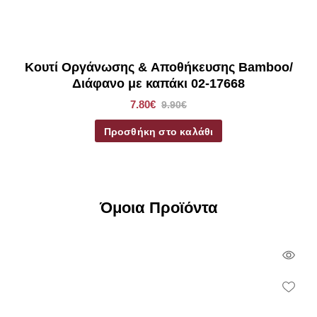
Κουτί Οργάνωσης & Αποθήκευσης Bamboo/
Διάφανο με καπάκι 02-17668
7.80€
9.90€
Προσθήκη στο καλάθι
Όμοια Προϊόντα
Qui
Vie
Wish