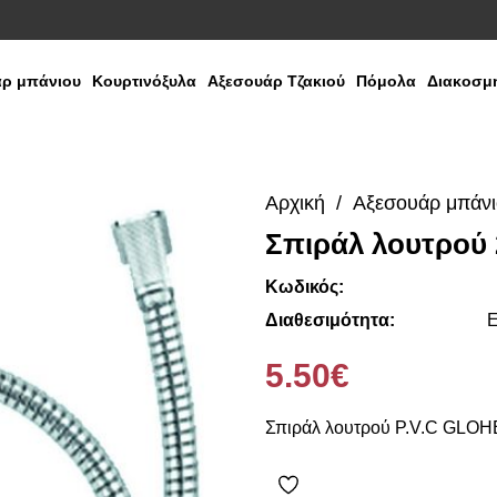
ρ μπάνιου
Κουρτινόξυλα
Αξεσουάρ Τζακιού
Πόμολα
Διακοσμη
Αρχική
Αξεσουάρ μπάν
Σπιράλ λουτρού 
Κωδικός:
Διαθεσιμότητα:
Ε
5.50€
Σπιράλ λουτρού P.V.C GLOHE