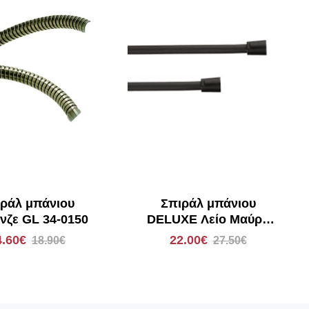
ράλ μπάνιου
Σπιράλ μπάνιου
ζε GL 34-0150
DELUXE Λείο Μαύρο
2.00m 06667.002
4.60€
22.00€
18.90€
27.50€