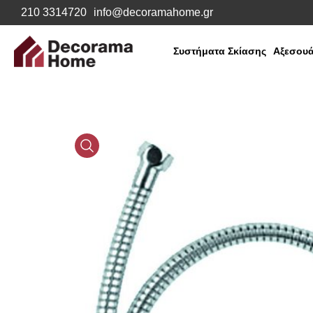
210 3314720
info@decoramahome.gr
Συστήματα Σκίασης
Αξεσουά
Media
Gallery