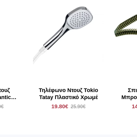
τουζ
Τηλέφωνο Ντουζ Tokio
Σπι
antic
Tatay Πλαστικό Χρωμέ
Μπρον
19.80€
1
0€
25.90€