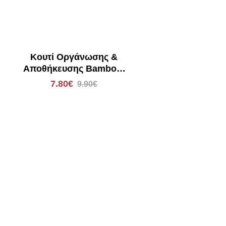
Κουτί Οργάνωσης &
Αποθήκευσης Bamboo/
Διάφανο με καπάκι 02-
7.80€
9.90€
17668