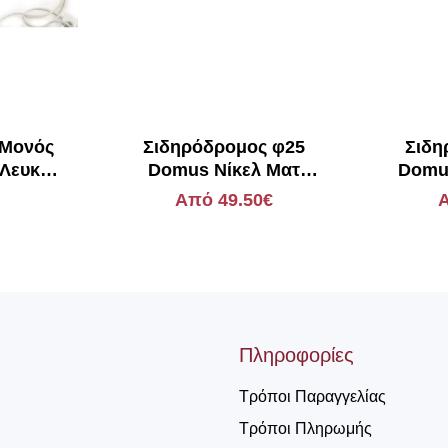
 Μονός
Σιδηρόδρομος φ25
Σιδη
 Λευκός
Domus Νίκελ Ματ
Domus
σμό
Ριγωτό
Από 49.50€
Α
Πληροφορίες
Τρόποι Παραγγελίας
Τρόποι Πληρωμής