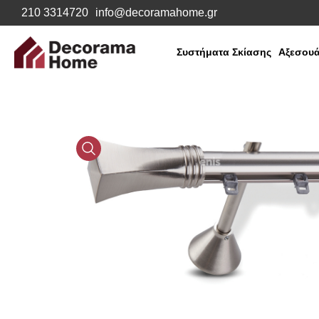
210 3314720
info@decoramahome.gr
Συστήματα Σκίασης
Αξεσουά
Media
Gallery