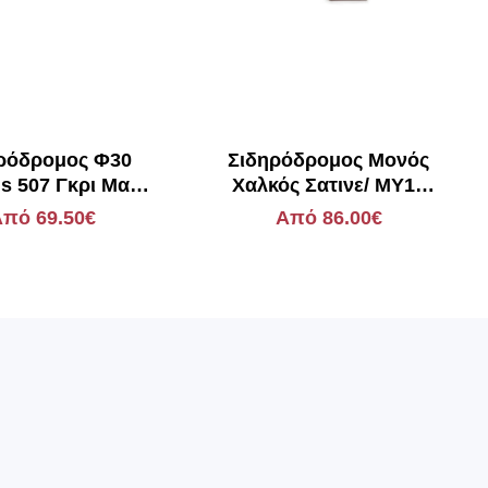
ρόδρομος Φ30
Σιδηρόδρομος Μονός
 507 Γκρι Ματ
Χαλκός Σατινε/ MY11
Σύμη
Matrix
πό 69.50€
Από 86.00€