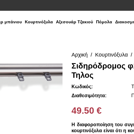
ρ μπάνιου
Κουρτινόξυλα
Αξεσουάρ Τζακιού
Πόμολα
Διακοσμη
Αρχική
Κουρτινόξυλα
Σιδηρόδρομος φ
Media
Τηλος
Gallery
Κωδικός:
Τ
Διαθεσιμότητα:
Π
49.50 €
Η διαφοροποίηση του συγκ
κουρτινόξυλα είναι ότι η κ