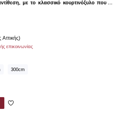
 αντίθεση, με το κλασσικό κουρτινόξυλο που η
ου είναι τοποθετημένο το στήριγμα. Είναι για
εν υπάρχει το περιθώριο (+20 cm από κάθε
α κλασσικά κουρτινόξυλα.
ς Αττικής)
ής επικοινωνίας
m
300cm