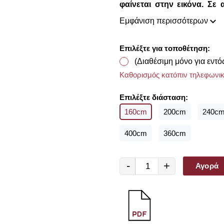
φαίνεται στην εικόνα. Σε
κουρτίνα σταματάει εκεί π
Εμφάνιση περισσότερων
πόρτες - παράθυρα που δ
πλευρά) που απαιτείται στ
Επιλέξτε για τοποθέτηση:
(Διαθέσιμη μόνο για εντό
Καθορισμός κατόπιν τηλεφωνικ
Επιλέξτε διάσταση:
160cm
200cm
240c
400cm
360cm
-
+
Αγορά