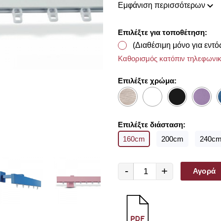
Εμφάνιση περισσότερων
συλλογή μας ανανεώνεται ριζι
διακόσμησης, που ικανοποιού
Home έχουμε ως στόχο να χα
Επιλέξτε για τοποθέτηση:
προσωπικό σας χώρο και να τ
(Διαθέσιμη μόνο για εντό
Με την ολοκλήρωση της π
υφασμάτων για να επιλέξετ
Καθορισμός κατόπιν τηλεφωνικ
διαθέτουμε από οίκους του 
Επιλέξτε χρώμα:
Επιλέξτε διάσταση:
160cm
200cm
240c
-
+
Αγορά