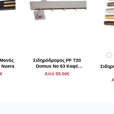
 Μονός
Σιδηρόδρομος PF Τ20
 Nuera
Domus Νο 63 Καφέ
Σιδηρ
Τάπα Απλή
0€
Από 59.50€
Α