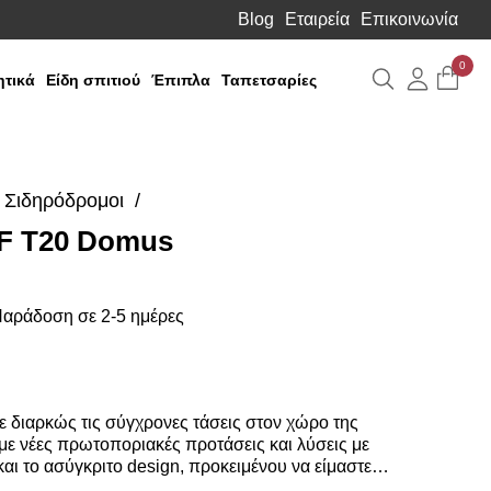
Blog
Εταιρεία
Επικοινωνία
0
Αναζήτηση
Λογιαρ
τικά
Είδη σπιτιού
Έπιπλα
Ταπετσαρίες
Σιδηρόδρομοι
F Τ20 Domus
Media
Gallery
αράδοση σε 2-5 ημέρες
 διαρκώς τις σύγχρονες τάσεις στον χώρο της
ε νέες πρωτοποριακές προτάσεις και λύσεις με
αι το ασύγκριτο design, προκειμένου να είμαστε
σουμε τις δικές σας ανάγκες και επιθυμίες. Η