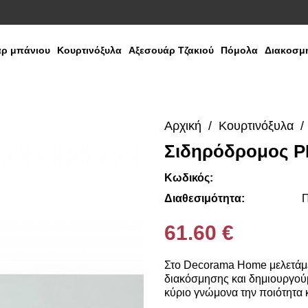
ρ μπάνιου
Κουρτινόξυλα
Αξεσουάρ Τζακιού
Πόμολα
Διακοσμη
Αρχική
Κουρτινόξυλα
Σιδηρόδρομος P
Media
Gallery
Κωδικός:
Διαθεσιμότητα:
Π
61.60 €
Στο Decorama Home μελετάμε
διακόσμησης και δημιουργούμ
κύριο γνώμονα την ποιότητα κ
πάντοτε σε θέση να ικανοποιή