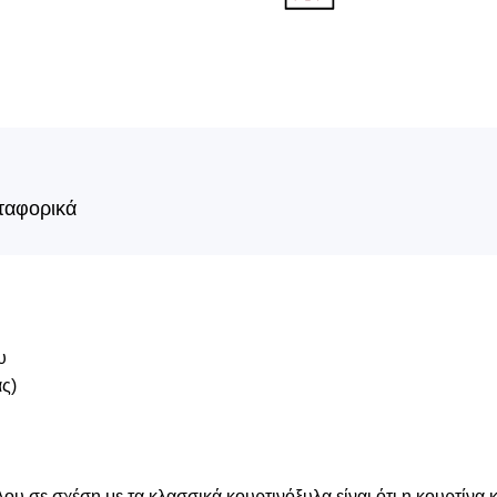
ταφορικά
υ
ας)
 σε σχέση με τα κλασσικά κουρτινόξυλα είναι ότι η κουρτίνα 