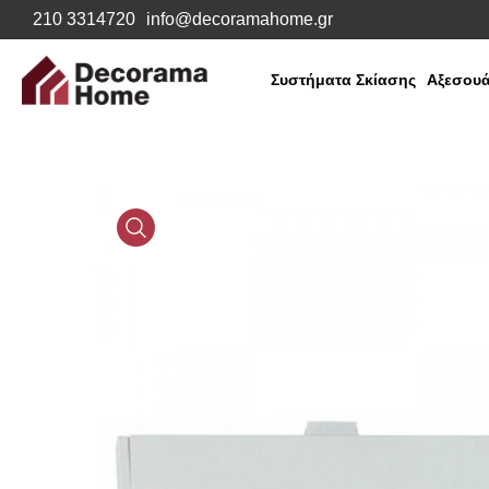
210 3314720
info@decoramahome.gr
Συστήματα Σκίασης
Αξεσουά
Media
Gallery