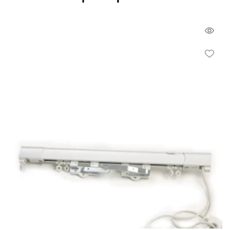
έξω από τα στηρίγματα όπως φαίνεται στην εικόνα. Σε
αντίθεση, με το κλασσικό κουρτινόξυλο που η κουρτίνα
Qui
σταματάει εκεί που είναι τοποθετημένο το στήριγμα. Είναι για
πόρτες - παράθυρα που δεν υπάρχει το περιθώριο (+20 cm
Vie
Wish
από κάθε πλευρά) που απαιτείται στα κλασσικά
κουρτινόξυλα.
► Το κουρτινόξυλο πρέπει να είναι 40cm μεγαλύτερο από το
φάρδος της πόρτας ή του παραθύρου.
Πιο συγκεκριμένα αν η πόρτα μας έχει φάρδος 1,40m θα
αγοράσουμε κουρτινόξυλα μήκους 1,80μ. (οι άκρες του
κουρτινόξυλου είναι επιπλέον, η μέτρηση αφορά μόνο την
βέργα). Όσον αφορά την απόσταση από το πάνω μέρος του
παραθύρου έως το ταβάνι, το κουρτινόξυλο πρέπει να
τοποθετηθεί στα 2/3 αυτής της απόστασης.