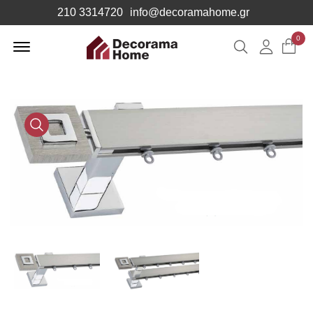
210 3314720
info@decoramahome.gr
Offcanvas
0
Αναζήτηση
Λογιαρ
Menu
Open
Media
Gallery