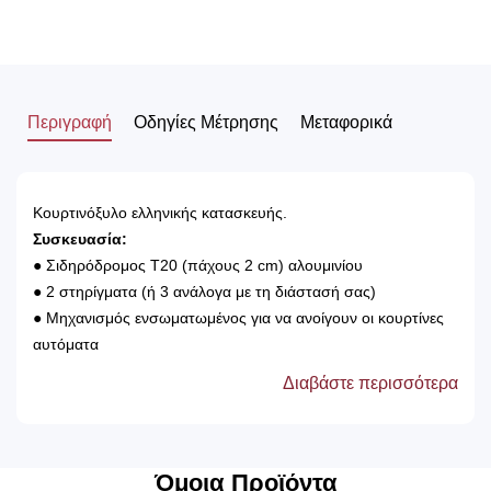
Περιγραφή
Οδηγίες Μέτρησης
Μεταφορικά
Κουρτινόξυλο ελληνικής κατασκευής.
Συσκευασία:
● Σιδηρόδρομος Τ20 (πάχους 2 cm) αλουμινίου
● 2 στηρίγματα (ή 3 ανάλογα με τη διάστασή σας)
● Μηχανισμός ενσωματωμένος για να ανοίγουν οι κουρτίνες
αυτόματα
● 2 άκρα
Διαβάστε περισσότερα
● Βίδες και ούπα για την τοποθέτηση του
Tip:
► Η διαφοροποίηση του συγκεκριμένου μοντέλου σε σχέση
με τα κλασσικά κουρτινόξυλα είναι ότι η κουρτίνα κυλάει και
Όμοια Προϊόντα