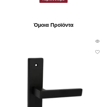
Όμοια Προϊόντα
Qui
Vie
Wish