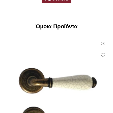
Όμοια Προϊόντα
Qui
Vie
Wish