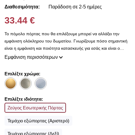
Διαθεσιμότητα:
Παράδοση σε 2-5 ημέρες
33.44 €
Το πόμολο πόρτας που θα επιλέξουμε μπορεί να αλλάξει την
εμφάνιση ολόκληρου του δωματίου. Γνωρίζουμε πόσο σημαντική
είναι η εμφάνιση και ποιότητα κατασκευής για εσάς και είναι ο
λόγος που εδώ στο Decorama Home έχουμε μια τεράστια ποικιλία
Εμφάνιση περισσότερων
από χερούλια και πόμολα για να διαλέξετε.
Είτε θέλετε να διακοσμήσετε την καινούρια σας πόρτα ή να
Επιλέξτε χρώμα:
ανανεώσετε την υφιστάμενη, με ένα τόσο ευρύ φάσμα
διαφορετικών χρωμάτων, υλικών και στυλ είμαστε σίγουροι ότι θα
βρείτε αυτό που ψάχνετε.
Επιλέξτε ιδιότητα:
Ζεύγος Εσωτερικής Πόρτας
Τεμάχιο εξώπορτας (Αριστερό)
Τεμάχιο εξώπορτας (Δεξί)