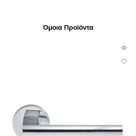
Όμοια Προϊόντα
Qui
Vie
Wish