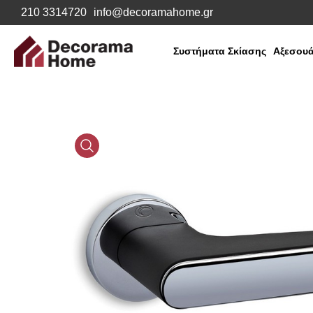
210 3314720
info@decoramahome.gr
Συστήματα Σκίασης
Αξεσουά
Media
Gallery