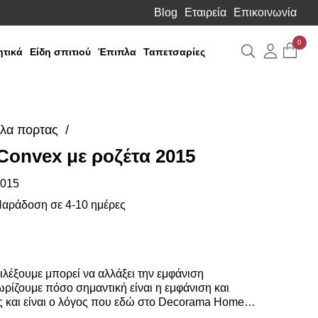
Blog
Εταιρεία
Επικοινωνία
0
Αναζήτηση
Λογιαρ
τικά
Είδη σπιτιού
Έπιπλα
Ταπετσαρίες
λα πορτας
onvex με ροζέτα 2015
Media
Gallery
015
αράδοση σε 4-10 ημέρες
λέξουμε μπορεί να αλλάξει την εμφάνιση
ρίζουμε πόσο σημαντική είναι η εμφάνιση και
ς και είναι ο λόγος που εδώ στο Decorama Home
από χερούλια και πόμολα για να διαλέξετε.