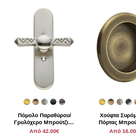
Πόμολο Παραθύρου/
Χούφτα Συρό
Γρυλόχερο Μπρούτζινο
Πόρτας Μπρού
Zogometal 261
Zogometal 
Από 42.00€
Από 16.0