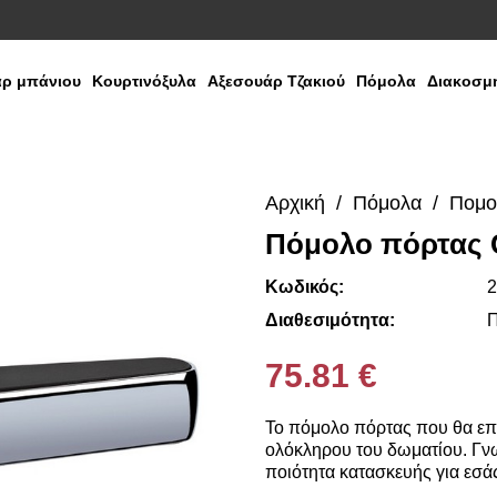
ρ μπάνιου
Κουρτινόξυλα
Αξεσουάρ Τζακιού
Πόμολα
Διακοσμη
Αρχική
Πόμολα
Πομο
Πόμολο πόρτας C
Media
Gallery
Κωδικός:
2
Διαθεσιμότητα:
Π
75.81 €
Το πόμολο πόρτας που θα επι
ολόκληρου του δωματίου. Γνω
ποιότητα κατασκευής για εσά
έχουμε μια τεράστια ποικιλία 