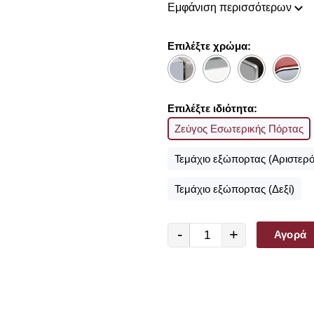
Εμφάνιση περισσότερων
Είτε θέλετε να διακοσμήσετε 
υφιστάμενη, με ένα τόσο ευρ
είμαστε σίγουροι ότι θα βρείτ
Επιλέξτε χρώμα:
Επιλέξτε ιδιότητα:
Ζεύγος Εσωτερικής Πόρτας
Τεμάχιο εξώπορτας (Αριστερό
Τεμάχιο εξώπορτας (Δεξί)
-
+
Αγορά