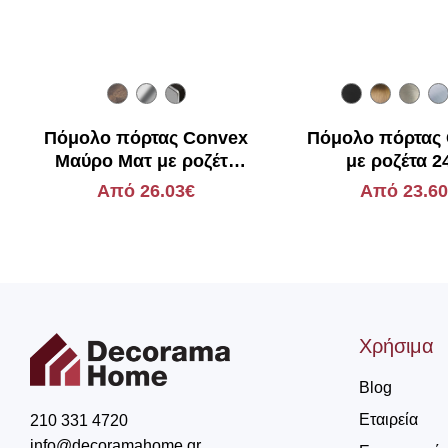
Πόμολο πόρτας Convex
Πόμολο πόρτας
Μαύρο Ματ με ροζέτα
με ροζέτα 2
2185
Από 26.03€
Από 23.6
Χρήσιμα
Blog
Εταιρεία
210 331 4720
info@decoramahome.gr