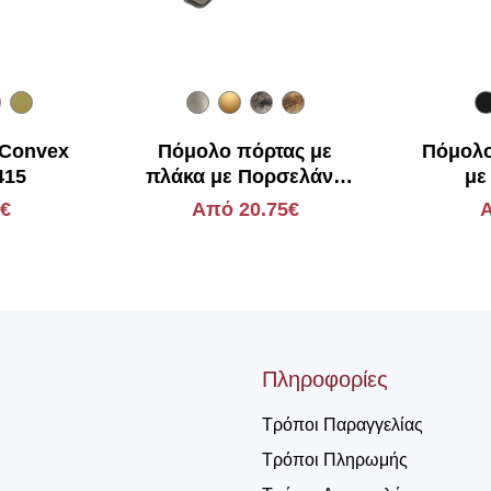
 Convex
Πόμολο πόρτας με
Πόμολο
415
πλάκα με Πορσελάνη
με
Viobrass 218
0€
Από 20.75€
Α
Πληροφορίες
Τρόποι Παραγγελίας
Τρόποι Πληρωμής