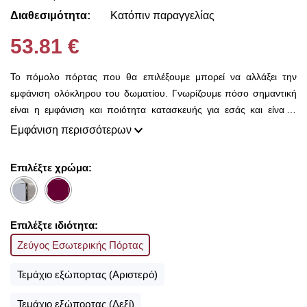
Διαθεσιμότητα:
Κατόπιν παραγγελίας
53.81 €
Το πόμολο πόρτας που θα επιλέξουμε μπορεί να αλλάξει την
εμφάνιση ολόκληρου του δωματίου. Γνωρίζουμε πόσο σημαντική
είναι η εμφάνιση και ποιότητα κατασκευής για εσάς και είναι ο
λόγος που εδώ στο Decorama Home έχουμε μια τεράστια ποικιλία
Εμφάνιση περισσότερων
από χερούλια και πόμολα για να διαλέξετε.
Είτε θέλετε να διακοσμήσετε την καινούρια σας πόρτα ή να
Επιλέξτε χρώμα:
ανανεώσετε την υφιστάμενη, με ένα τόσο ευρύ φάσμα
διαφορετικών χρωμάτων, υλικών και στυλ είμαστε σίγουροι ότι θα
βρείτε αυτό που ψάχνετε.
Επιλέξτε ιδιότητα:
Ζεύγος Εσωτερικής Πόρτας
Τεμάχιο εξώπορτας (Αριστερό)
Τεμάχιο εξώπορτας (Δεξί)