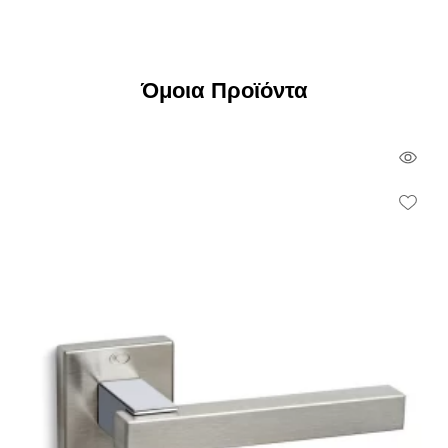
Όμοια Προϊόντα
Qui
Vie
Wish