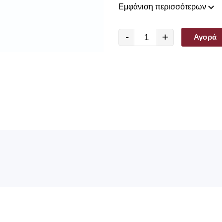
έχουμε μια τεράστια ποικιλία 
Εμφάνιση περισσότερων
Είτε θέλετε να διακοσμήσετε 
υφιστάμενη, με ένα τόσο ευρ
είμαστε σίγουροι ότι θα βρείτ
-
+
Αγορά