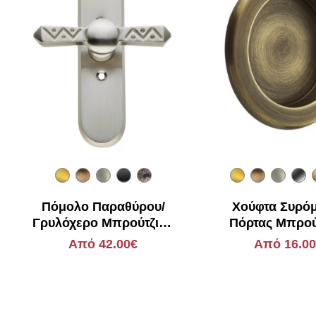
Πόμολο Παραθύρου/
Χούφτα Συρό
Γρυλόχερο Μπρούτζινο
Πόρτας Μπρού
Zogometal 261
Zogometal 
Από 42.00€
Από 16.0