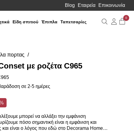
Blog
Εταιρεία
Επικοινωνία
0
Αναζήτηση
Λογιαρ
τικά
Είδη σπιτιού
Έπιπλα
Ταπετσαρίες
λα πορτας
onset με ροζέτα C965
C965
αράδοση σε 2-5 ημέρες
1%
λέξουμε μπορεί να αλλάξει την εμφάνιση
ρίζουμε πόσο σημαντική είναι η εμφάνιση και
ς και είναι ο λόγος που εδώ στο Decorama Home