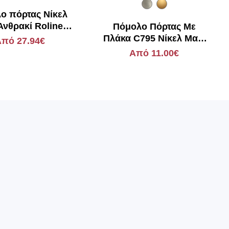
ο πόρτας Νίκελ
Ανθρακί Roline
Πόμολο Πόρτας Με
K800-03
Πλάκα C795 Νίκελ Ματ-
πό 27.94€
Χρώμιο
Από 11.00€