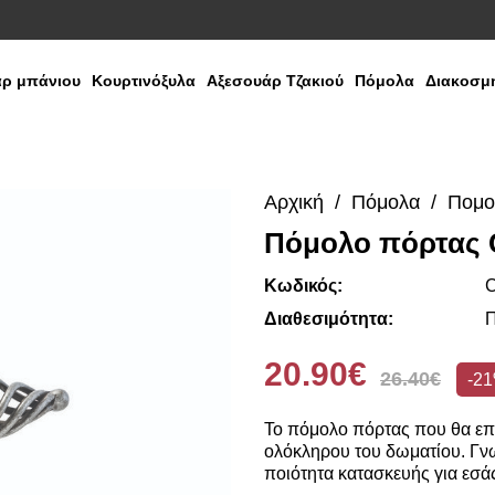
ρ μπάνιου
Κουρτινόξυλα
Αξεσουάρ Τζακιού
Πόμολα
Διακοσμη
Αρχική
Πόμολα
Πομο
Πόμολο πόρτας C
Κωδικός:
Διαθεσιμότητα:
Π
20.90€
26.40€
-2
Το πόμολο πόρτας που θα επι
ολόκληρου του δωματίου. Γνω
ποιότητα κατασκευής για εσά