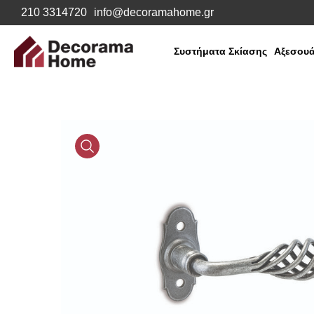
210 3314720
info@decoramahome.gr
Συστήματα Σκίασης
Αξεσουά
Media
Gallery