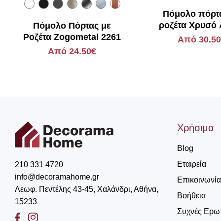
Πόμολο πόρτ
ροζέτα Χρυσό 
Πόμολο Πόρτας με
Viobrass L
Ροζέτα Zogometal 2261
Από 30.5
Από 24.50€
Χρήσιμα
Blog
Εταιρεία
210 331 4720
info@decoramahome.gr
Επικοινωνία
Λεωφ. Πεντέλης 43-45, Χαλάνδρι, Αθήνα,
Βοήθεια
15233
Συχνές Ερω
Facebook
Instagram