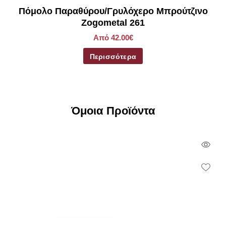
Πόμολο Παραθύρου/Γρυλόχερο Μπρούτζινο
Zogometal 261
Από 42.00€
Περισσότερα
Όμοια Προϊόντα
Qui
Vie
Wish