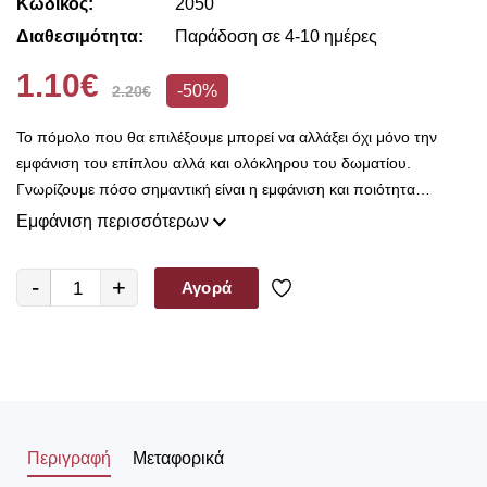
Κωδικός:
2050
Διαθεσιμότητα:
Παράδοση σε 4-10 ημέρες
1.10€
-50%
2.20€
Το πόμολο που θα επιλέξουμε μπορεί να αλλάξει όχι μόνο την
εμφάνιση του επίπλου αλλά και ολόκληρου του δωματίου.
Γνωρίζουμε πόσο σημαντική είναι η εμφάνιση και ποιότητα
κατασκευής για σας και είναι ο λόγος που εδώ στο Decorama
Εμφάνιση περισσότερων
Home έχουμε μια τεράστια ποικιλία από χερούλια και πόμολα για
να διαλέξετε.
-
+
Αγορά
Είτε θέλετε να διακοσμήσετε μια καινούρια κουζίνα ή να
ανανεώσετε τα υφιστάμενα ντουλάπια με ένα τόσο ευρύ φάσμα
διαφορετικών χρωμάτων, υλικών και στυλ είμαστε σίγουροι ότι θα
βρείτε αυτό που ψάχνετε.
Περιγραφή
Μεταφορικά