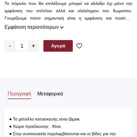
Το πόμολο που θα επιλέξουμε μπορεί να αλλάξει όχι μόνο την
εμφάνιση του επίπλου αλλά και ολόκληρου του δωματίου.
Γνωρίζουμε πόσο σημαντική είναι η εμφάνιση και ποιότητα
κατασκευής για σας και είναι ο λόγος που εδώ στο Decorama
Εμφάνιση περισσότερων
Home έχουμε μια τεράστια ποικιλία από χερούλια και πόμολα για
να διαλέξετε.
-
+
Αγορά
Είτε θέλετε να διακοσμήσετε μια καινούρια κουζίνα ή να
ανανεώσετε τα υφιστάμενα ντουλάπια με ένα τόσο ευρύ φάσμα
διαφορετικών χρωμάτων, υλικών και στυλ είμαστε σίγουροι ότι θα
βρείτε αυτό που ψάχνετε.
Περιγραφή
Μεταφορικά
● Το μέταλλο κατασκευής είναι ζάμακ.
● Χώρα προέλευσης : Κίνα.
● Στην συσκευασία περιλαμβάνονται και οι βίδες για την