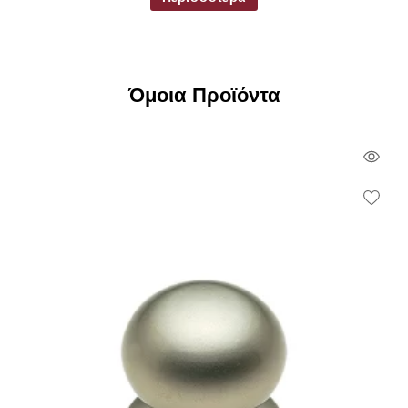
Όμοια Προϊόντα
Qui
Vie
Wish