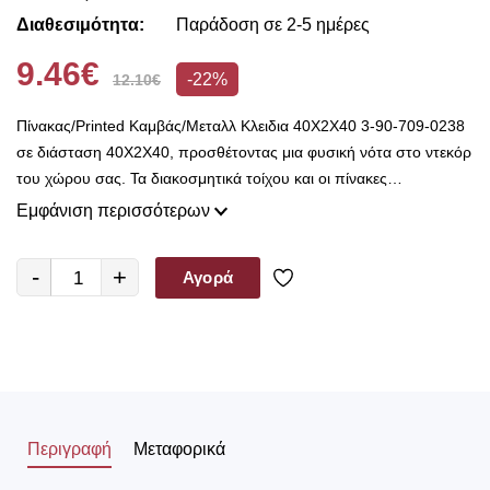
Διαθεσιμότητα:
Παράδοση σε 2-5 ημέρες
9.46€
-22%
12.10€
Πίνακας/Printed Καμβάς/Μεταλλ Κλειδια 40Χ2Χ40 3-90-709-0238
σε διάσταση 40Χ2Χ40, προσθέτοντας μια φυσική νότα στο ντεκόρ
του χώρου σας. Τα διακοσμητικά τοίχου και οι πίνακες
ζωγραφικής, εκφράζουν καλλιτεχνικές ανησυχίες για μικρούς και
Εμφάνιση περισσότερων
μεγάλους, φροντίζοντας με έναν ξεχωριστό τρόπο για την
αισθητική του χώρου στον οποίο τοποθετούνται. Επίσης,
-
+
Αγορά
αποτελούν μια εύκολη λύση, για να γεμίσετε τους τοίχους σας
δίνοντας μια άλλη νότα στο χώρο. Συντελεστές σε αυτή την
δημιουργία, είναι τα χρώματα, οι απεικονιζόμενες παραστάσεις και
το υλικό όπου είναι κατασκευασμένος το διακοσμητικό ή ο
πίνακας.
Περιγραφή
Μεταφορικά