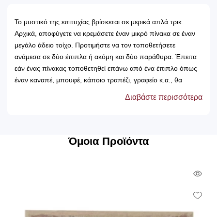
Το μυστικό της επιτυχίας βρίσκεται σε μερικά απλά τρικ.
Αρχικά, αποφύγετε να κρεμάσετε έναν μικρό πίνακα σε έναν
μεγάλο άδειο τοίχο. Προτιμήστε να τον τοποθετήσετε
ανάμεσα σε δύο έπιπλα ή ακόμη και δύο παράθυρα. Έπειτα
εάν ένας πίνακας τοποθετηθεί επάνω από ένα έπιπλο όπως
έναν καναπέ, μπουφέ, κάποιο τραπέζι, γραφείο κ.α., θα
πρέπει να είναι κεντραρισμένος με το συγκεκριμένο έπιπλο.
Διαβάστε περισσότερα
Σε περίπτωση που σε αυτό το έπιπλο υπάρχουν
διακοσμητικά αντικείμενα, δε θα πρέπει να βρίσκονται σε
θέσεις που να κρύβουν μέρος του πίνακα. Πολύ σημαντικό
είναι να διατηρείται η οπτική ισορροπία. Χαρίστε ύψος στο
Όμοια Προϊόντα
δωμάτιο τοποθετώντας πίνακες σε κάθετη διάταξη και βάθος
με την οριζόντια διάταξή τους. Συνήθως, κρεμάμε τους
Qui
πίνακες σε λάθος ύψος με αποτέλεσμα να μην
αναδεικνύονται. Φροντίστε, έτσι ώστε να κρατάτε τα έργα
Vie
Wish
τέχνης στο ύψος του βλέμματος, απολαμβάνοντάς τα εξίσου
όταν είστε όρθιοι αλλά και καθιστοί. Τέλος, συμβάλετε στην