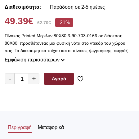
Διαθεσιμότητα:
Παράδοση σε 2-5 ημέρες
49.39€
-21%
62.70€
Πίνακας Printed Μεριλυν 80X80 3-90-703-0166 σε διάσταση
80X80, προσθέτοντας μια φυσική νότα στο ντεκόρ του χώρου
σας. Τα διακοσμητικά τοίχου και οι πίνακες ζωγραφικής, εκφράζουν
καλλιτεχνικές ανησυχίες για μικρούς και μεγάλους, φροντίζοντας με
Εμφάνιση περισσότερων
έναν ξεχωριστό τρόπο για την αισθητική του χώρου στον οποίο
τοποθετούνται. Επίσης, αποτελούν μια εύκολη λύση, για να
-
+
Αγορά
γεμίσετε τους τοίχους σας δίνοντας μια άλλη νότα στο χώρο.
Συντελεστές σε αυτή την δημιουργία, είναι τα χρώματα, οι
απεικονιζόμενες παραστάσεις και το υλικό όπου είναι
κατασκευασμένος το διακοσμητικό ή ο πίνακας.
Περιγραφή
Μεταφορικά