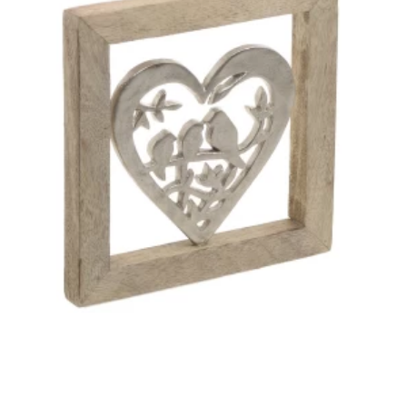
ανάδειξή του πίνακα κρεμώντας τον κάτω από ένα φωτιστικό
με λάμπα πυρακτώσεως. Οι λάμπες αλογόνου τείνουν να
φθείρουν τα χρώματα όπως και οι λάμπες εξοικονόμησης
ενέργειας να τα αλλοιώνουν. Δεν χρειάζεται να δημιουργηθεί
ένα χαοτικό αποτέλεσμα υπερφορτώνοντας το χώρο σας
προκειμένου να τον διακοσμήσετε.