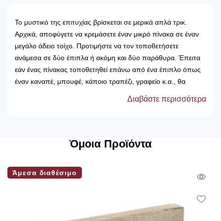
Το μυστικό της επιτυχίας βρίσκεται σε μερικά απλά τρικ.
Αρχικά, αποφύγετε να κρεμάσετε έναν μικρό πίνακα σε έναν
μεγάλο άδειο τοίχο. Προτιμήστε να τον τοποθετήσετε
ανάμεσα σε δύο έπιπλα ή ακόμη και δύο παράθυρα. Έπειτα
εάν ένας πίνακας τοποθετηθεί επάνω από ένα έπιπλο όπως
έναν καναπέ, μπουφέ, κάποιο τραπέζι, γραφείο κ.α., θα
πρέπει να είναι κεντραρισμένος με το συγκεκριμένο έπιπλο.
Διαβάστε περισσότερα
Σε περίπτωση που σε αυτό το έπιπλο υπάρχουν
διακοσμητικά αντικείμενα, δε θα πρέπει να βρίσκονται σε
θέσεις που να κρύβουν μέρος του πίνακα. Πολύ σημαντικό
είναι να διατηρείται η οπτική ισορροπία. Χαρίστε ύψος στο
Όμοια Προϊόντα
δωμάτιο τοποθετώντας πίνακες σε κάθετη διάταξη και βάθος
με την οριζόντια διάταξή τους. Συνήθως, κρεμάμε τους
Άμεσα διαθέσιμο
Qui
πίνακες σε λάθος ύψος με αποτέλεσμα να μην
αναδεικνύονται. Φροντίστε, έτσι ώστε να κρατάτε τα έργα
Vie
Wish
τέχνης στο ύψος του βλέμματος, απολαμβάνοντάς τα εξίσου
όταν είστε όρθιοι αλλά και καθιστοί. Τέλος, συμβάλετε στην