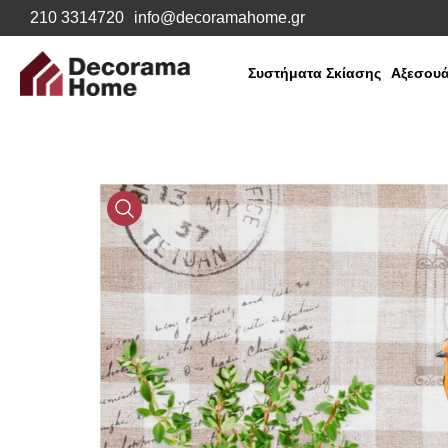
210 3314720
info@decoramahome.gr
Συστήματα Σκίασης
Αξεσουά
Media
Gallery