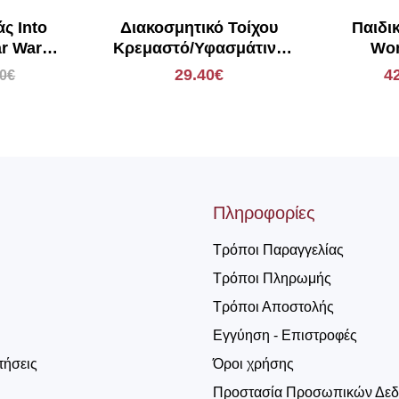
ς Into
Διακοσμητικό Τοίχου
Παιδι
r Wars
Κρεμαστό/Υφασμάτινο
Won
ookiee
Ξύλινο Εκρού/Καφέ 3-
Mand
29.40€
4
00€
 Komar
70-602-0012
Medita
S 
Πληροφορίες
Τρόποι Παραγγελίας
Τρόποι Πληρωμής
Τρόποι Αποστολής
Εγγύηση - Επιστροφές
τήσεις
Όροι χρήσης
Προστασία Προσωπικών Δε