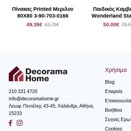
Πίνακας Printed Μεριλυν
Παιδικός Καμβά
80X80 3-90-703-0166
Wonderland Sta
Don´t Upset W
49.39€
50.00€
62.70€
75.
KR180-S 40x60
Χρήσιμα
Blog
Εταιρεία
210 331 4720
info@decoramahome.gr
Επικοινωνία
Λεωφ. Πεντέλης 43-45, Χαλάνδρι, Αθήνα,
Βοήθεια
15233
Συχνές Ερω
Facebook
Instagram
Cookies