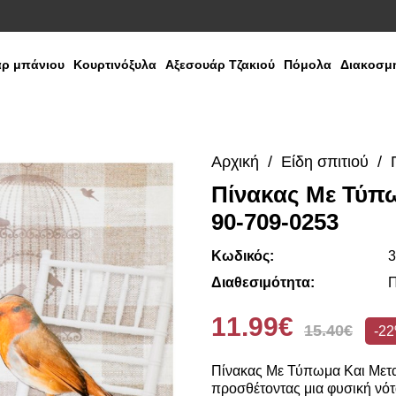
ρ μπάνιου
Κουρτινόξυλα
Αξεσουάρ Τζακιού
Πόμολα
Διακοσμη
Αρχική
Είδη σπιτιού
Πίνακας Με Τύπω
90-709-0253
Κωδικός:
3
Διαθεσιμότητα:
Π
11.99€
15.40€
-2
Πίνακας Με Τύπωμα Και Μετα
προσθέτοντας μια φυσική νότ