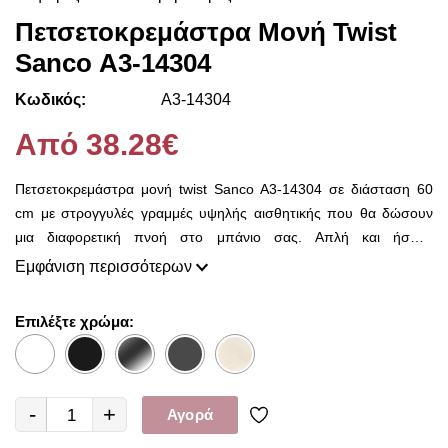
Πετσετοκρεμάστρα Μονή Twist
Sanco Α3-14304
Κωδικός:
Α3-14304
Από 38.28€
Πετσετοκρεμάστρα μονή twist Sanco Α3-14304 σε διάσταση 60
cm με στρογγυλές γραμμές υψηλής αισθητικής που θα δώσουν
μια διαφορετική πνοή στο μπάνιο σας. Απλή και ήσυχη
σχεδιαστική γραμμή, λεπτεπίλεπτη τελική αισθητική, με αντικείμενα
Εμφάνιση περισσότερων
που καλύπτουν κάθε πιθανή χρήση. Μία εμπορική σειρά με
ιδιαίτερα προσιτή τιμή και την κλασική ποιότητα Sanco.
Επιλέξτε χρώμα:
-
+
Αγορά