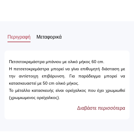
Περιγραφή
Μεταφορικά
Πετσετοκρεμάστρα μπάνιου με ολικό μήκος 60 cm.
Η πετσετοκρεμάστρα μπορεί να γίνει επιθυμητή διάσταση με
την αντίστοιχη επιβάρυνση. Για παράδειγμα μπορεί να
κατασκευαστεί με 50 cm ολικό μήκος.
Το μέταλλο κατασκευής είναι ορείχαλκος που έχει χρωμιωθεί
(χρωμιωμενος ορείχαλκος).
Παρέχεται πολυτελής συσκευασία που περιλαμβάνει τη βάση
Διαβάστε περισσότερα
στήριξης του προϊόντος, ανοξείδωτες βίδες (για να μην
υπάρχει κίνδυνος οξείδωσης λόγω της υγρασίας), ούπα για
την τοποθέτηση και εργοστασιακή εγγύηση 12 ετών.
Το προϊόν κατασκευάζεται στην Ελλάδα, από την πιο