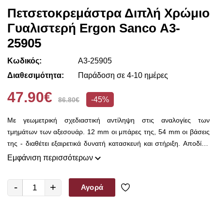
Πετσετοκρεμάστρα Διπλή Χρώμιο
Γυαλιστερή Ergon Sanco Α3-
25905
Κωδικός:
Α3-25905
Διαθεσιμότητα:
Παράδοση σε 4-10 ημέρες
47.90€
-45%
86.80€
Με γεωμετρική σχεδιαστική αντίληψη στις αναλογίες των
τμημάτων των αξεσουάρ. 12 mm οι μπάρες της, 54 mm οι βάσεις
της - διαθέτει εξαιρετικά δυνατή κατασκευή και στήριξη. Αποδίδει
εξαιρετικά και σε χρώμα, δημιουργώντας την απόλυτη αρμονία ή
Εμφάνιση περισσότερων
την απόλυτη αντίθεση στο μπάνιο. Με εξαιρετικά καλή σχέση
κόστους και ποιότητας. Μοιάζει με τη σειρά twist αλλά η διαφορά
-
+
Αγορά
τους εντοπίζεται στο πάχος του μετάλλου.