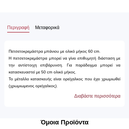
Περιγραφή
Μεταφορικά
Πετσετοκρεμάστρα μπάνιου με ολικό μήκος 60 cm.
Η πετσετοκρεμάστρα μπορεί να γίνει επιθυμητή διάσταση με
την αντίστοιχη επιβάρυνση. Για παράδειγμα μπορεί να
κατασκευαστεί με 50 cm ολικό μήκος.
Το μέταλλο κατασκευής είναι ορείχαλκος που έχει χρωμιωθεί
(χρωμιωμενος ορείχαλκος).
Παρέχεται πολυτελής συσκευασία που περιλαμβάνει τη βάση
Διαβάστε περισσότερα
στήριξης του προϊόντος, ανοξείδωτες βίδες (για να μην
υπάρχει κίνδυνος οξείδωσης λόγω της υγρασίας), ούπα για
την τοποθέτηση και εργοστασιακή εγγύηση 12 ετών.
Το προϊόν κατασκευάζεται στην Ελλάδα, από την πιο
Όμοια Προϊόντα
σύγχρονη και διαρκώς εξελισσόμενη εταιρία στο τομέα των