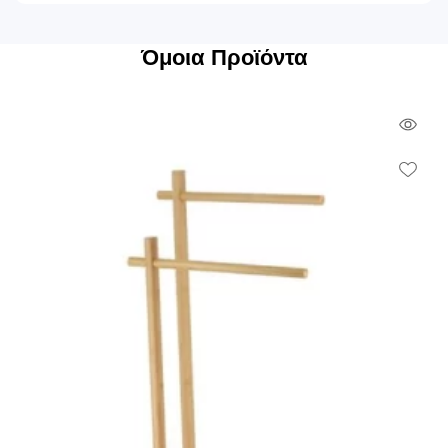
Όμοια Προϊόντα
Qui
Vie
Wish